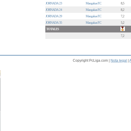
JORNADA 23
Mangakas F.C
8,5
JORNADA 24
Mangakas F.C
8,2
JORNADA 29
Mangakas F.C
7,2
JORNADA 35
Mangakas F.C
5,2
TOTALES
7,2
Copyright PcLiga.com |
Nota legal
|