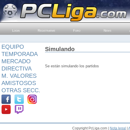
Login
Registrarme
Foro
News
EQUIPO
Simulando
TEMPORADA
MERCADO
Se están simulando los partidos
DIRECTIVA
M. VALORES
AMISTOSOS
OTRAS SECC.
Copyright PcLiga.com |
Nota legal
|