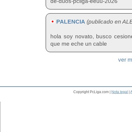
de-duos-pcliga-eeuu-2026
PALENCIA
(publicado en AL
hola soy novato, busco cesion
que me eche un cable
ver 
Copyright PcLiga.com |
Nota legal
|