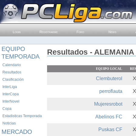
Login
Registrarme
Foro
News
EQUIPO
Resultados - ALEMANIA 1
TEMPORADA
Calendario
EQUIPO LOCAL
RE
Resultados
Clembuterol
Clasificación
InterLiga
perroflauta
InterCopa
InterNovel
Mujeresrobot
Copa
Estadisticas Temporada
Abelinos FC
Noticias
Puskas CF
MERCADO