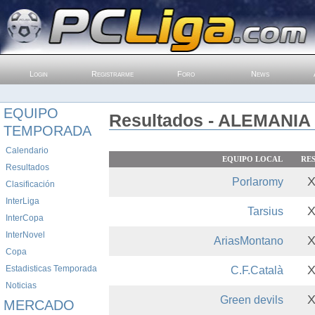
Login
Registrarme
Foro
News
EQUIPO
Resultados - ALEMANIA 1
TEMPORADA
Calendario
EQUIPO LOCAL
RE
Resultados
Porlaromy
Clasificación
InterLiga
Tarsius
InterCopa
InterNovel
AriasMontano
Copa
Estadisticas Temporada
C.F.Català
Noticias
Green devils
MERCADO