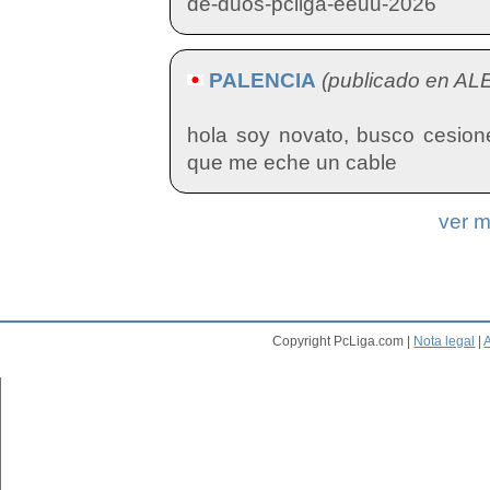
de-duos-pcliga-eeuu-2026
PALENCIA
(publicado en AL
hola soy novato, busco cesion
que me eche un cable
ver 
Copyright PcLiga.com |
Nota legal
|