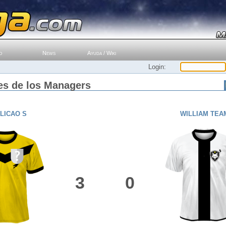
o
News
Ayuda / Wiki
Login:
es de los Managers
LICAO S
WILLIAM TEA
3
0