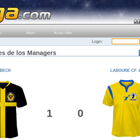
o
News
Ayuda / Wiki
Login:
es de los Managers
BECK
LABOURE CF -
1
0