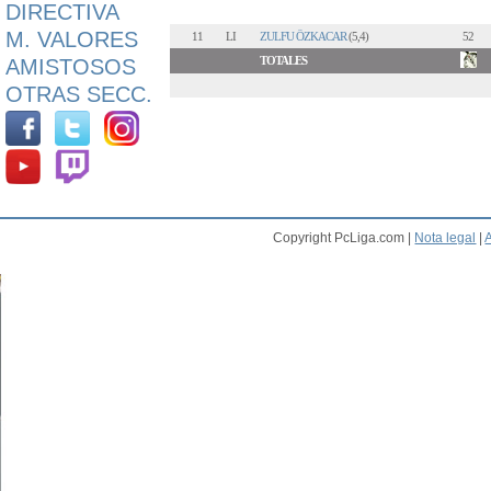
DIRECTIVA
M. VALORES
11
LI
ZULFU ÖZKACAR
(5,4)
52
TOTALES
AMISTOSOS
OTRAS SECC.
Copyright PcLiga.com |
Nota legal
|