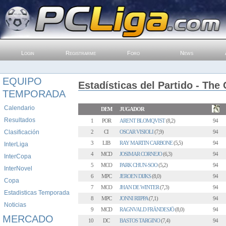
Login
Registrarme
Foro
News
EQUIPO
Estadísticas del Partido - The
TEMPORADA
Calendario
DEM
JUGADOR
Resultados
1
POR
ARENT BLOMQVIST
(8,2)
94
Clasificación
2
CI
OSCAR VISIOLI
(7,9)
94
3
LIB
RAY MARTIN CARBONE
(5,5)
94
InterLiga
4
MCD
JOSIMAR CORNEJO
(6,3)
94
InterCopa
5
MCO
PARK CHUN-SOO
(5,2)
94
InterNovel
6
MPC
JEROEN DIJKS
(8,0)
94
Copa
7
MCO
JHAN DE WINTER
(7,3)
94
Estadisticas Temporada
8
MPC
JONNI RIIPPA
(7,1)
94
Noticias
9
MCD
RAGNVALD FRÄNDESJÖ
(8,0)
94
MERCADO
10
DC
BASTOS TARGINO
(7,4)
94