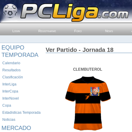
Login
Registrarme
Foro
News
EQUIPO
Ver Partido - Jornada 18
TEMPORADA
Calendario
CLEMBUTEROL
Resultados
Clasificación
InterLiga
InterCopa
InterNovel
Copa
Estadisticas Temporada
Noticias
MERCADO