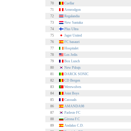
70
Cuellar
71
Armrodgon
72
Regalandia
73
New Santaka
74
Plus Ultra
75
Jager United
76
FC basauri
77
Hospitalet
78
Los Jedis
79
Box Lunch
80
New Pdrajs
81
DARCK SONIC
82
CD Bergen
83
Werewolves
84
Joint Boys
85
Cassuals
86
AMANDA98
87
Parleste FC
88
Girona F.C
89
Andalus C.D.