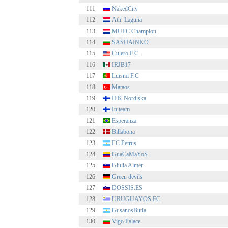
111
NakedCity
112
Ath. Laguna
113
MUFC Champion
114
SASIJAINKO
115
Culero F.C.
116
IRJB17
117
Luismi F.C
118
Mataos
119
IFK Nordiska
120
Ituteam
121
Esperanza
122
Billabona
123
FC.Petrus
124
GuaCaMaYoS
125
Giulia Almer
126
Green devils
127
DOSSIS.ES
128
URUGUAYOS FC
129
GusanosButia
130
Vigo Palace