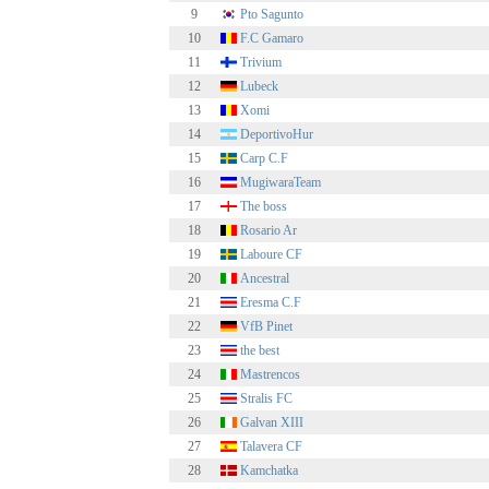
9
Pto Sagunto
10
F.C Gamaro
11
Trivium
12
Lubeck
13
Xomi
14
DeportivoHur
15
Carp C.F
16
MugiwaraTeam
17
The boss
18
Rosario Ar
19
Laboure CF
20
Ancestral
21
Eresma C.F
22
VfB Pinet
23
the best
24
Mastrencos
25
Stralis FC
26
Galvan XIII
27
Talavera CF
28
Kamchatka