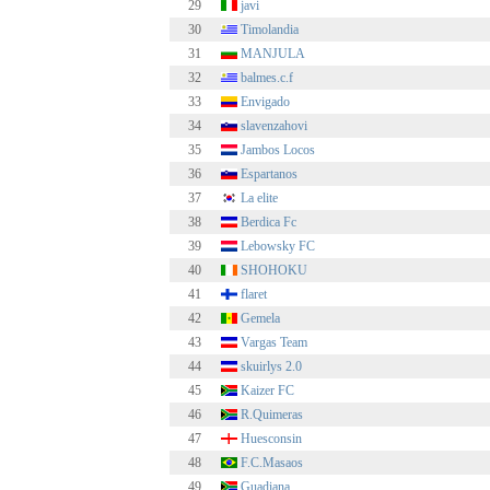
29
javi
30
Timolandia
31
MANJULA
32
balmes.c.f
33
Envigado
34
slavenzahovi
35
Jambos Locos
36
Espartanos
37
La elite
38
Berdica Fc
39
Lebowsky FC
40
SHOHOKU
41
flaret
42
Gemela
43
Vargas Team
44
skuirlys 2.0
45
Kaizer FC
46
R.Quimeras
47
Huesconsin
48
F.C.Masaos
49
Guadiana