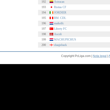
192
Astracan
193
Risitas CF
194
JORDIER
195
BM. CDL
196
maikelfc
197
Liberty FC
198
Ascoli
199
MACHUPICHUS
200
shaqisback
Copyright PcLiga.com |
Nota legal
|