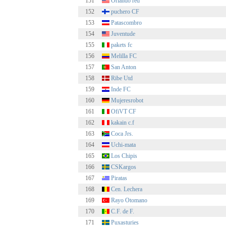
151
Orlando red
152
puchero CF
153
Patascombro
154
Juventude
155
pakets fc
156
Melilla FC
157
San Anton
158
Ribe Utd
159
Inde FC
160
Mujeresrobot
161
OfiVT CF
162
kakain c.f
163
Coca Jrs.
164
Uchi-mata
165
Los Chipis
166
CSKargos
167
Piratas
168
Cen. Lechera
169
Rayo Otomano
170
C.F. de F.
171
Puxasturies