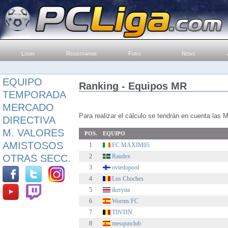
Login
Registrarme
Foro
News
EQUIPO
Ranking - Equipos MR
TEMPORADA
MERCADO
Para realizar el cálculo se tendrán en cuenta las MR
DIRECTIVA
M. VALORES
POS.
EQUIPO
AMISTOSOS
1
FC MAXIM05
2
Raudex
OTRAS SECC.
3
oviedopool
4
Los Choches
5
ikeryna
6
Worms FC
7
TINTIN
8
mesqunclub