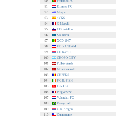
90
Fouzinho FC
91
Errantes F.C
92
Meque
93
4VKS
94
O Mapelli
95
CDCastellon
96
SD Brion
97
XCD 1947
98
FERZA TEAM
99
CD Kart H.
100
CHOPO CITY
101
PoliAvutarda
102
MondegueroFC
103
CHEEKS
104
F.C.B. FISH
105
Lille OSC
106
Puigvertenc
107
Volendam FC
108
Drazycbull
109
C.D. Aragon
110
Guanarteme