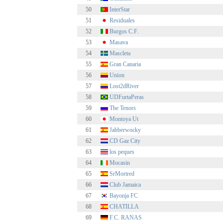
50
InterStar
51
Residuales
52
Burgos C.F.
53
Masava
54
Mascleta
55
Gran Canaria
56
Union
57
Lost2dRiver
58
UDFurtaPeras
59
The Tenors
60
Montoya Ut
61
Jabberwocky
62
CD Gaz City
63
los peques
64
Mocasin
65
SrMortred
66
Club Jamaica
67
Bayonja FC
68
CHATILLA
69
F.C. RANAS