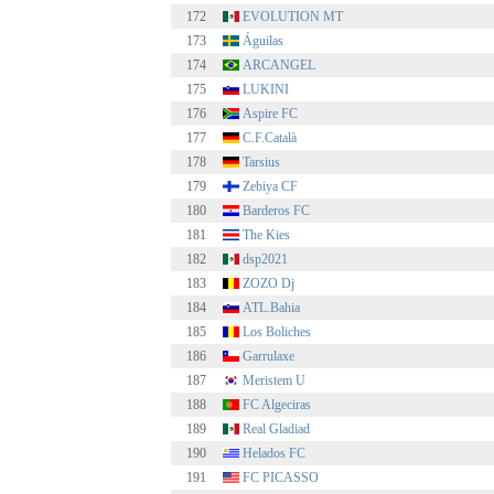
172
EVOLUTION MT
173
Águilas
174
ARCANGEL
175
LUKINI
176
Aspire FC
177
C.F.Català
178
Tarsius
179
Zebiya CF
180
Barderos FC
181
The Kies
182
dsp2021
183
ZOZO Dj
184
ATL.Bahia
185
Los Boliches
186
Garrulaxe
187
Meristem U
188
FC Algeciras
189
Real Gladiad
190
Helados FC
191
FC PICASSO