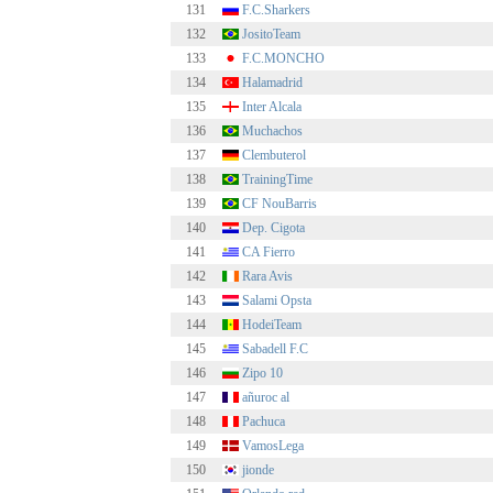
131
F.C.Sharkers
132
JositoTeam
133
F.C.MONCHO
134
Halamadrid
135
Inter Alcala
136
Muchachos
137
Clembuterol
138
TrainingTime
139
CF NouBarris
140
Dep. Cigota
141
CA Fierro
142
Rara Avis
143
Salami Opsta
144
HodeiTeam
145
Sabadell F.C
146
Zipo 10
147
añuroc al
148
Pachuca
149
VamosLega
150
jionde