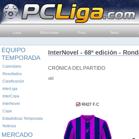
Login
Registrarme
Foro
News
EQUIPO
InterNovel - 68ª edición - Rond
TEMPORADA
Calendario
CRÓNICA DEL PARTIDO
Resultados
old
Clasificación
InterLiga
InterCopa
InterNovel
RH27 F.C
Copa
Estadisticas Temporada
Noticias
MERCADO