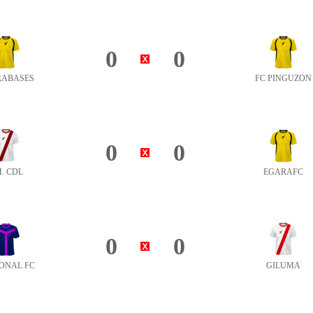
0
0
RABASES
FC PINGUZON
0
0
. CDL
EGARAFC
0
0
ONAL FC
GILUMA