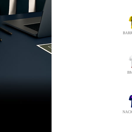
BAR
BM
NACI