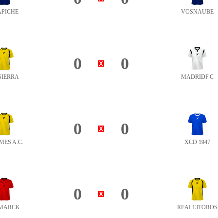
APICHE
VOSNAUBE
0
0
SIERRA
MADRIDF.C
0
0
MES A.C.
XCD 1947
0
0
SMARCK
REAL13TOROS