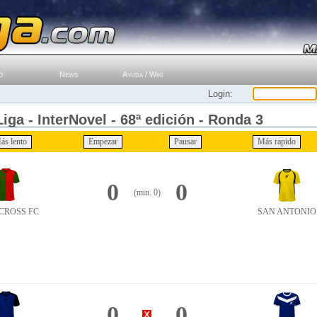
o
News
Ayuda / Wiki
Login:
iga - InterNovel - 68ª edición - Ronda 3
0
0
(min. 0)
CROSS FC
SAN ANTONIO
0
0