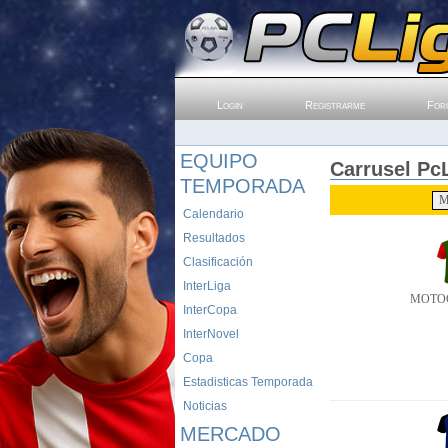
Login
Registrarme
For
EQUIPO
Carrusel PcL
TEMPORADA
Calendario
Resultados
Clasificación
InterLiga
MOTO
InterCopa
InterNovel
Copa
Estadisticas Temporada
Noticias
MERCADO