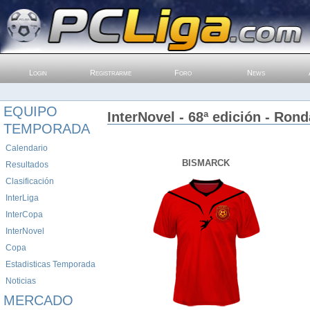
Login
Registrarme
Foro
News
EQUIPO
InterNovel - 68ª edición - Rond
TEMPORADA
Calendario
BISMARCK
Resultados
Clasificación
InterLiga
InterCopa
InterNovel
Copa
Estadisticas Temporada
Noticias
MERCADO