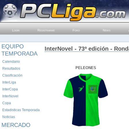
Login
Registrarme
Foro
News
EQUIPO
InterNovel - 73ª edición - Rond
TEMPORADA
Calendario
PELEONES
Resultados
Clasificación
InterLiga
InterCopa
InterNovel
Copa
Estadisticas Temporada
Noticias
MERCADO