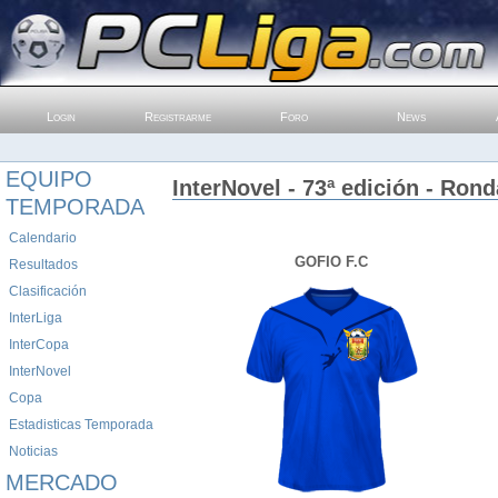
Login
Registrarme
Foro
News
EQUIPO
InterNovel - 73ª edición - Rond
TEMPORADA
Calendario
GOFIO F.C
Resultados
Clasificación
InterLiga
InterCopa
InterNovel
Copa
Estadisticas Temporada
Noticias
MERCADO