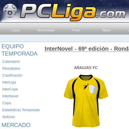
Login
Registrarme
Foro
News
EQUIPO
InterNovel - 69ª edición - Rond
TEMPORADA
Calendario
ARAUJAS FC
Resultados
Clasificación
InterLiga
InterCopa
InterNovel
Copa
Estadisticas Temporada
Noticias
MERCADO