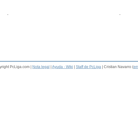
-
-
right PcLiga.com |
Nota legal
|
Ayuda - Wiki
|
Staff de PcLiga
| Cristian Navarro (
em