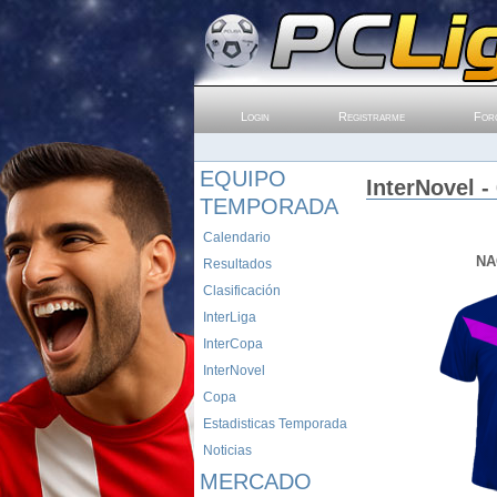
Login
Registrarme
For
EQUIPO
InterNovel -
TEMPORADA
Calendario
NA
Resultados
Clasificación
InterLiga
InterCopa
InterNovel
Copa
Estadisticas Temporada
Noticias
MERCADO