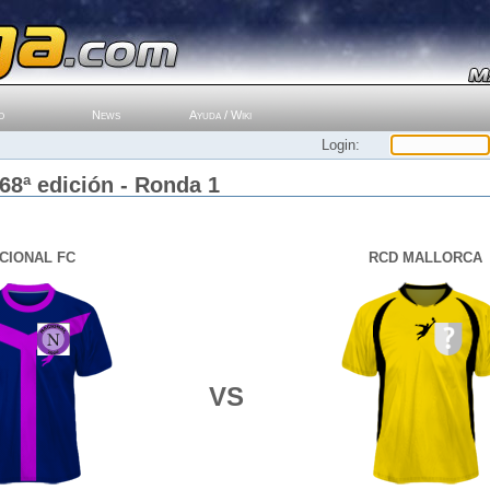
o
News
Ayuda / Wiki
Login:
 68ª edición - Ronda 1
CIONAL FC
RCD MALLORCA
VS