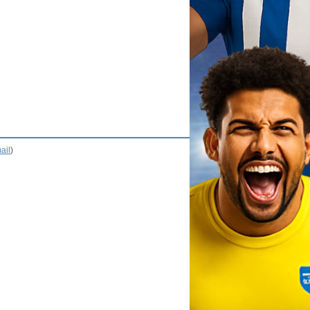
ail
)