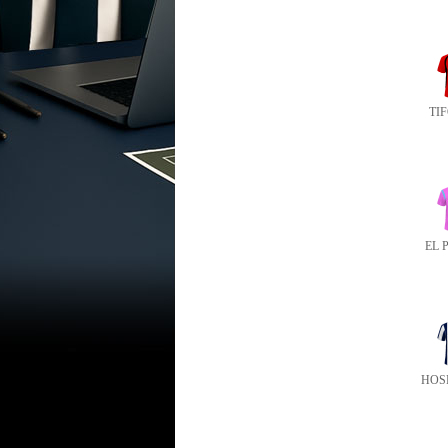
TIF
EL 
HOS