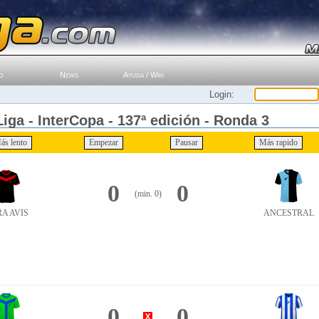
o
News
Ayuda / Wiki
Login:
iga - InterCopa - 137ª edición - Ronda 3
0
0
(min. 0)
A AVIS
ANCESTRAL
0
0