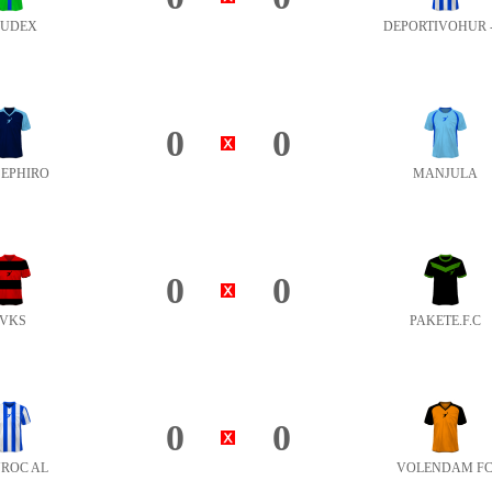
UDEX
DEPORTIVOHUR -
0
0
SEPHIRO
MANJULA
0
0
4VKS
PAKETE.F.C
0
0
ROC AL
VOLENDAM F