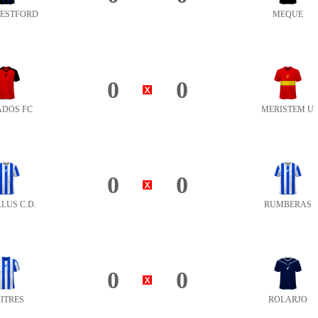
WESTFORD
MEQUE
0
0
ADOS FC
MERISTEM U
0
0
LUS C.D.
RUMBERAS
0
0
ITRES
ROLARJO