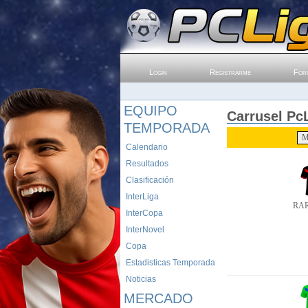
Login
Registrarme
For
EQUIPO
Carrusel PcL
TEMPORADA
Calendario
Resultados
Clasificación
InterLiga
RAR
InterCopa
InterNovel
Copa
Estadisticas Temporada
Noticias
MERCADO