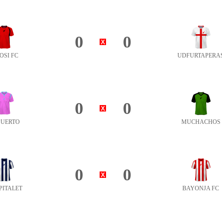
0
0
OSI FC
UDFURTAPERA
0
0
PUERTO
MUCHACHOS
0
0
PITALET
BAYONJA FC