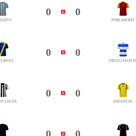
0
0
 BABYS
PORLAROMY
0
0
NT BOYS
URUGUAYOS F
0
0
OS LOCOS
ESPANYOL
0
0