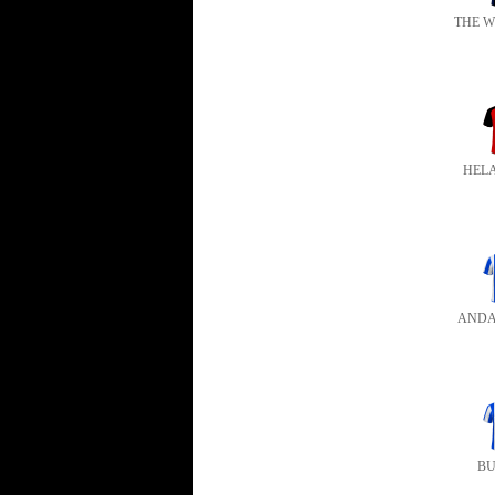
THE 
HEL
ANDA
BU