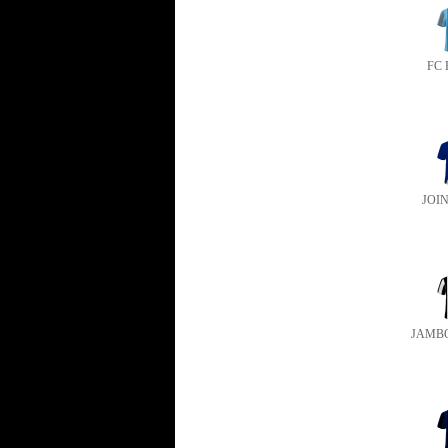
FC
JOI
JAMB