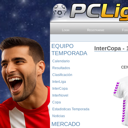
Login
Registrarme
For
EQUIPO
InterCopa - 
TEMPORADA
Calendario
CE
Resultados
Clasificación
InterLiga
InterCopa
InterNovel
Copa
Estadisticas Temporada
Noticias
MERCADO