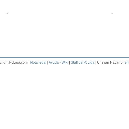
-
-
right PcLiga.com |
Nota legal
|
Ayuda - Wiki
|
Staff de PcLiga
| Cristian Navarro (
em