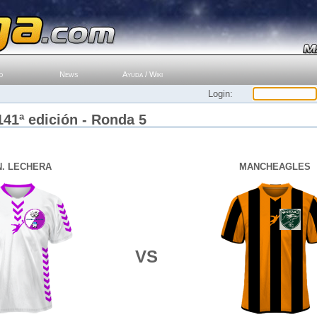
o
News
Ayuda / Wiki
Login:
141ª edición - Ronda 5
N. LECHERA
MANCHEAGLES
VS