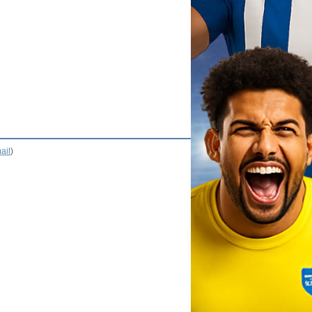
ail
)