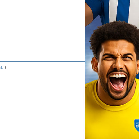
ail
)