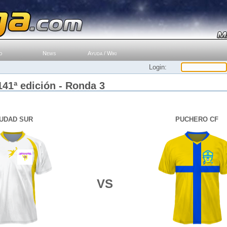
o
News
Ayuda / Wiki
Login:
141ª edición - Ronda 3
IUDAD SUR
PUCHERO CF
VS