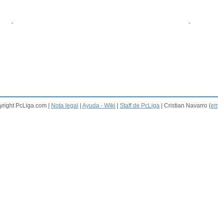
-
-
right PcLiga.com |
Nota legal
|
Ayuda - Wiki
|
Staff de PcLiga
| Cristian Navarro (
em