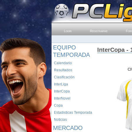
Login
Registrarme
For
EQUIPO
InterCopa - 
TEMPORADA
Calendario
C
Resultados
Clasificación
InterLiga
InterCopa
InterNovel
Copa
Estadisticas Temporada
Noticias
MERCADO