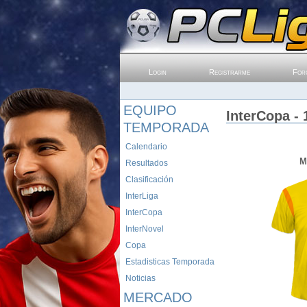
Login
Registrarme
For
EQUIPO
InterCopa - 
TEMPORADA
Calendario
M
Resultados
Clasificación
InterLiga
InterCopa
InterNovel
Copa
Estadisticas Temporada
Noticias
MERCADO