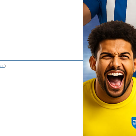
ail
)