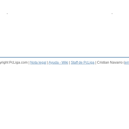
-
-
right PcLiga.com |
Nota legal
|
Ayuda - Wiki
|
Staff de PcLiga
| Cristian Navarro (
em