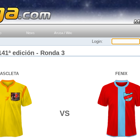
o
News
Ayuda / Wiki
Login:
141ª edición - Ronda 3
ASCLETA
FENIX
VS