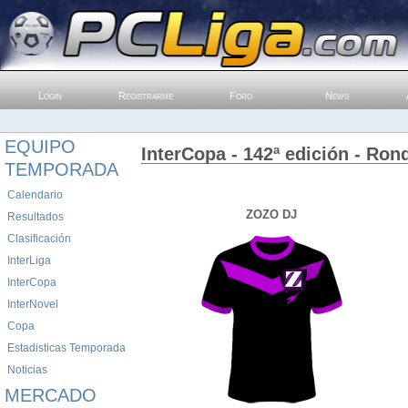
Login
Registrarme
Foro
News
EQUIPO
InterCopa - 142ª edición - Ron
TEMPORADA
Calendario
ZOZO DJ
Resultados
Clasificación
InterLiga
InterCopa
InterNovel
Copa
Estadisticas Temporada
Noticias
MERCADO