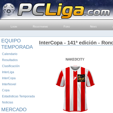
Login
Registrarme
Foro
News
EQUIPO
InterCopa - 141ª edición - Ron
TEMPORADA
Calendario
NAKEDCITY
Resultados
Clasificación
InterLiga
InterCopa
InterNovel
Copa
Estadisticas Temporada
Noticias
MERCADO