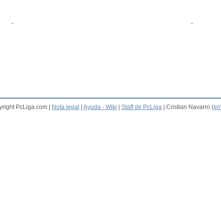
-
-
right PcLiga.com |
Nota legal
|
Ayuda - Wiki
|
Staff de PcLiga
| Cristian Navarro (
em