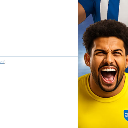
ail
)