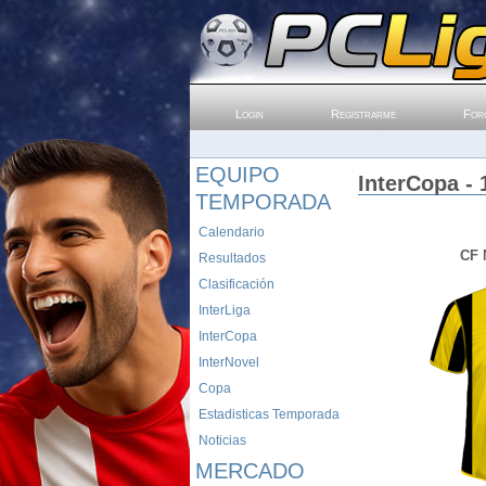
Login
Registrarme
For
EQUIPO
InterCopa - 
TEMPORADA
Calendario
CF 
Resultados
Clasificación
InterLiga
InterCopa
InterNovel
Copa
Estadisticas Temporada
Noticias
MERCADO