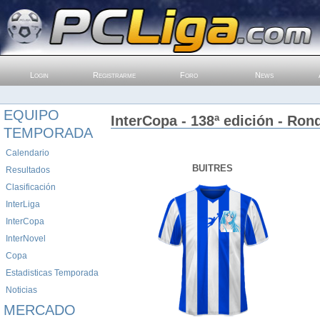
Login
Registrarme
Foro
News
EQUIPO
InterCopa - 138ª edición - Ron
TEMPORADA
Calendario
BUITRES
Resultados
Clasificación
InterLiga
InterCopa
InterNovel
Copa
Estadisticas Temporada
Noticias
MERCADO