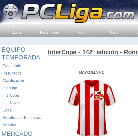
Login
Registrarme
Foro
News
EQUIPO
InterCopa - 142ª edición - Ron
TEMPORADA
Calendario
BAYONJA FC
Resultados
Clasificación
InterLiga
InterCopa
InterNovel
Copa
Estadisticas Temporada
Noticias
MERCADO