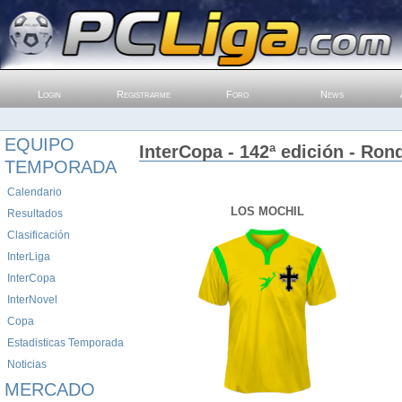
Login
Registrarme
Foro
News
EQUIPO
InterCopa - 142ª edición - Ron
TEMPORADA
Calendario
LOS MOCHIL
Resultados
Clasificación
InterLiga
InterCopa
InterNovel
Copa
Estadisticas Temporada
Noticias
MERCADO