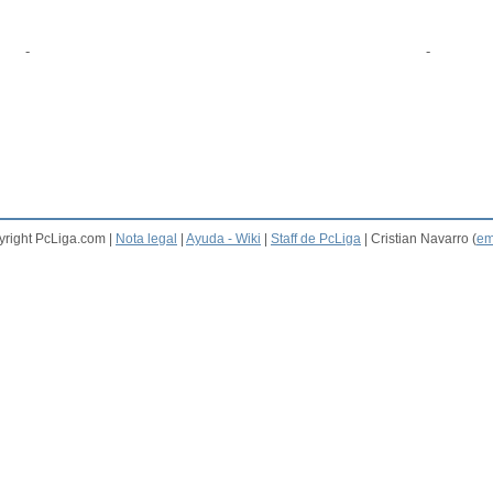
-
-
right PcLiga.com |
Nota legal
|
Ayuda - Wiki
|
Staff de PcLiga
| Cristian Navarro (
em