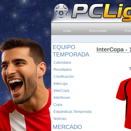
Login
Registrarme
For
EQUIPO
InterCopa - 
TEMPORADA
Calendario
T
Resultados
Clasificación
InterLiga
InterCopa
InterNovel
Copa
Estadisticas Temporada
Noticias
MERCADO