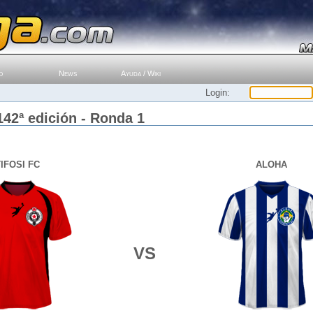
o
News
Ayuda / Wiki
Login:
142ª edición - Ronda 1
IFOSI FC
ALOHA
VS