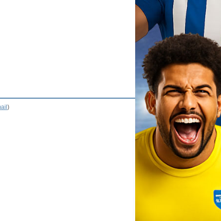
ail
)