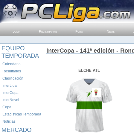
Login
Registrarme
Foro
News
EQUIPO
InterCopa - 141ª edición - Ron
TEMPORADA
Calendario
ELCHE ATL
Resultados
Clasificación
InterLiga
InterCopa
InterNovel
Copa
Estadisticas Temporada
Noticias
MERCADO