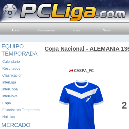
Login
Registrarme
Foro
News
EQUIPO
Copa Nacional - ALEMANIA 136
TEMPORADA
Calendario
Resultados
CASPA_FC
Clasificación
InterLiga
InterCopa
InterNovel
2
Copa
Estadisticas Temporada
Noticias
MERCADO