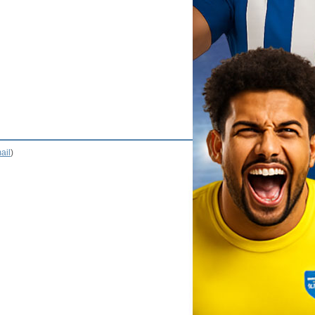
ail
)