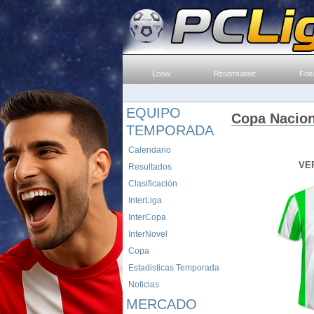
Login
Registrarme
For
EQUIPO
Copa Nacion
TEMPORADA
Calendario
VE
Resultados
Clasificación
InterLiga
InterCopa
InterNovel
Copa
Estadisticas Temporada
Noticias
MERCADO