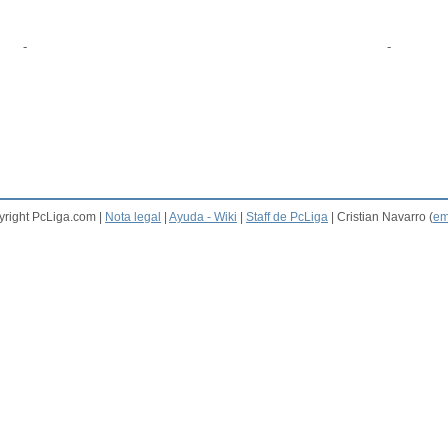
-
-
right PcLiga.com |
Nota legal
|
Ayuda - Wiki
|
Staff de PcLiga
| Cristian Navarro (
em