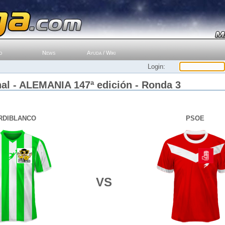
o
News
Ayuda / Wiki
Login:
al - ALEMANIA 147ª edición - Ronda 3
RDIBLANCO
PSOE
VS