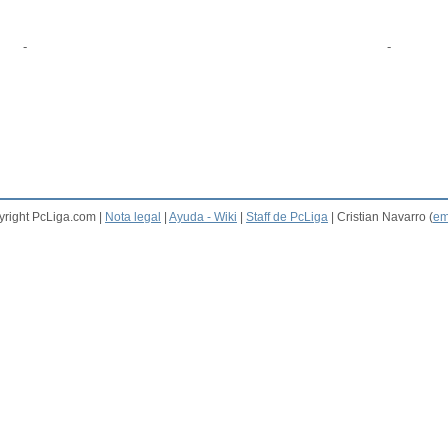
-
-
right PcLiga.com |
Nota legal
|
Ayuda - Wiki
|
Staff de PcLiga
| Cristian Navarro (
em