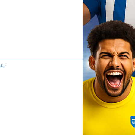
ail
)