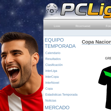
Login
Registrarme
For
EQUIPO
Copa Nacion
TEMPORADA
Calendario
GRE
Resultados
Clasificación
InterLiga
InterCopa
InterNovel
Copa
Estadisticas Temporada
Noticias
MERCADO