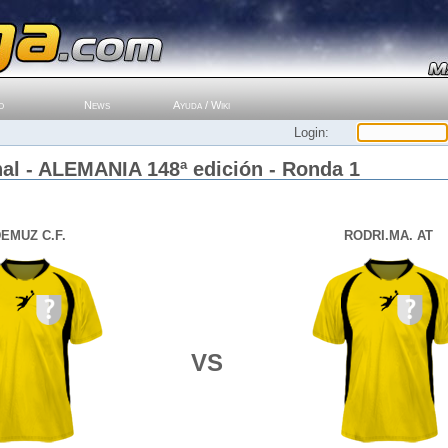
o
News
Ayuda / Wiki
Login:
al - ALEMANIA 148ª edición - Ronda 1
EMUZ C.F.
RODRI.MA. AT
VS