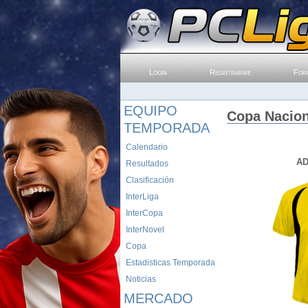
Login
Registrarme
For
EQUIPO
Copa Nacion
TEMPORADA
Calendario
AD
Resultados
Clasificación
InterLiga
InterCopa
InterNovel
Copa
Estadisticas Temporada
Noticias
MERCADO