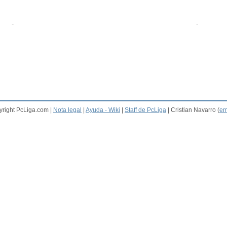
-
-
right PcLiga.com |
Nota legal
|
Ayuda - Wiki
|
Staff de PcLiga
| Cristian Navarro (
em