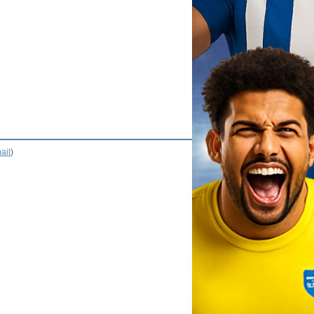
ail
)