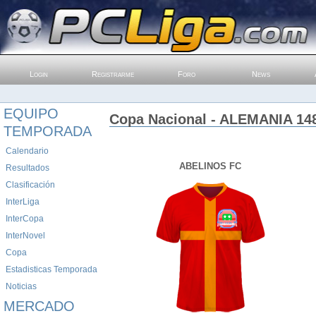
Login
Registrarme
Foro
News
EQUIPO
Copa Nacional - ALEMANIA 148
TEMPORADA
Calendario
ABELINOS FC
Resultados
Clasificación
InterLiga
InterCopa
InterNovel
Copa
Estadisticas Temporada
Noticias
MERCADO