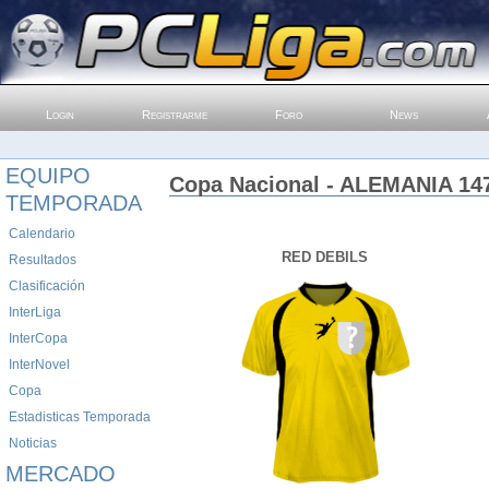
Login
Registrarme
Foro
News
EQUIPO
Copa Nacional - ALEMANIA 147
TEMPORADA
Calendario
RED DEBILS
Resultados
Clasificación
InterLiga
InterCopa
InterNovel
Copa
Estadisticas Temporada
Noticias
MERCADO