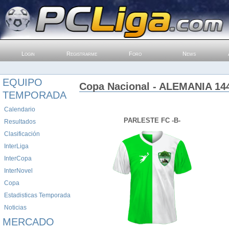
Login
Registrarme
Foro
News
EQUIPO
Copa Nacional - ALEMANIA 144
TEMPORADA
Calendario
PARLESTE FC -B-
Resultados
Clasificación
InterLiga
InterCopa
InterNovel
Copa
Estadisticas Temporada
Noticias
MERCADO