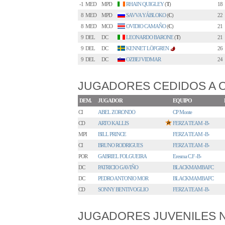
-1
MED
MPD
RHAIN QUIGLEY
(
T
)
18
8
MED
MPD
SAVVA YÁBLOKO
(
C
)
22
8
MED
MCO
OVIDIO CAMAÑO
(
C
)
21
9
DEL
DC
LEONARDO BARONE
(
T
)
21
9
DEL
DC
KENNET LÖFGREN
26
2
9
DEL
DC
OZBEJ VIDMAR
24
JUGADORES CEDIDOS A 
DEM.
JUGADOR
EQUIPO
CI
ABEL ZORONDO
CP Monte
CD
ARTO KALLIS
FERZA TEAM -B-
MPI
BILL PRINCE
FERZA TEAM -B-
CI
BRUNO RODRIGUES
FERZA TEAM -B-
POR
GABRIEL FOLGUEIRA
Eresma C.F -B-
DC
PATRICIO GAVIÑO
BLACKMAMBAFC
DC
PEDRO ANTONIO MOR
BLACKMAMBAFC
CD
SONNY BENTIVOGLIO
FERZA TEAM -B-
JUGADORES JUVENILES