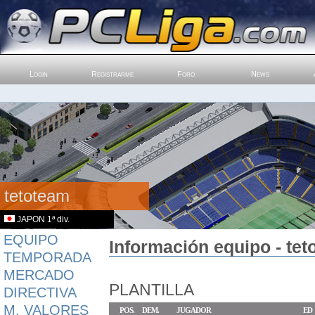
Login
Registrarme
Foro
News
tetoteam
JAPON 1ª div.
EQUIPO
Información equipo - tet
TEMPORADA
MERCADO
PLANTILLA
DIRECTIVA
M. VALORES
POS.
DEM.
JUGADOR
ED