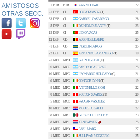
AMISTOSOS
1
POR
POR
AAN MOON-IL
22
OTRAS SECC.
-1
DEF
CI
DOGA TAMSOZ
(
T
)
21
33
DEF
CI
GABRIEL CASARIEGO
28
5
DEF
CI
DEINIOL DULANTY
(
T
)
23
15
DEF
CI
LIDIO VACAS
25
12
DEF
CD
ROBIN DELBAERE
25
-1
DEF
CD
INGE LINDSKOG
25
22
DEF
CI
ARMANDO SAMANIEGO
(
T
)
19
-1
MED
MPD
BRUNO GIUSTI
(
C
)
21
6
MED
MCO
SANDRO CARTASSO
25
10
MED
MPC
LEONARDO HOLGADO
(
C
)
21
9
MED
MPC
CONNOR LYNN
(
T
)
19
8
MED
MPC
ANTONELLO ZIOSI
22
8
MED
MPC
ZOLTON SUÁREZ
(
T
)
20
5
MED
MCO
PAUCAR VÁSQUEZ
23
10
MED
MPC
MODESTO GALLI
27
98
MED
MPC
GERARDO RUIZ DE V
23
8
MED
MPI
YANI WIWEK
25
1
8
MED
MPD
ABEL MARX
27
-1
MED
MPC
SULLIVAN MCGERRIG
25