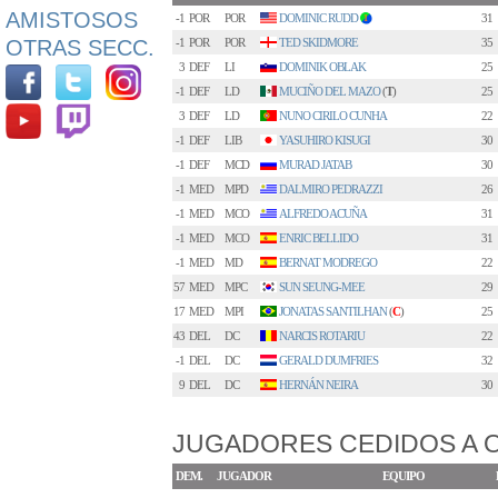
AMISTOSOS
-1
POR
POR
DOMINIC RUDD
31
1
OTRAS SECC.
-1
POR
POR
TED SKIDMORE
35
3
DEF
LI
DOMINIK OBLAK
25
-1
DEF
LD
MUCIÑO DEL MAZO
(
T
)
25
3
DEF
LD
NUNO CIRILO CUNHA
22
-1
DEF
LIB
YASUHIRO KISUGI
30
-1
DEF
MCD
MURAD JATAB
30
-1
MED
MPD
DALMIRO PEDRAZZI
26
-1
MED
MCO
ALFREDO ACUÑA
31
-1
MED
MCO
ENRIC BELLIDO
31
-1
MED
MD
BERNAT MODREGO
22
57
MED
MPC
SUN SEUNG-MEE
29
17
MED
MPI
JONATAS SANTILHAN
(
C
)
25
43
DEL
DC
NARCIS ROTARIU
22
-1
DEL
DC
GERALD DUMFRIES
32
9
DEL
DC
HERNÁN NEIRA
30
JUGADORES CEDIDOS A 
DEM.
JUGADOR
EQUIPO