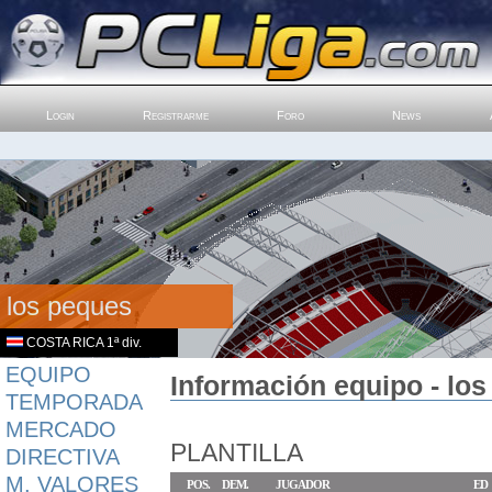
Login
Registrarme
Foro
News
los peques
COSTA RICA 1ª div.
EQUIPO
Información equipo - los
TEMPORADA
MERCADO
PLANTILLA
DIRECTIVA
M. VALORES
POS.
DEM.
JUGADOR
ED