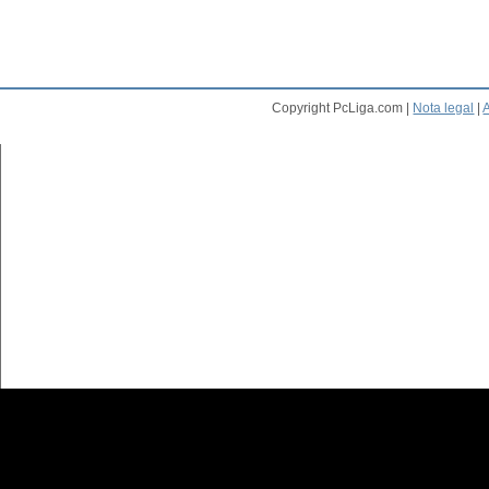
Copyright PcLiga.com |
Nota legal
|