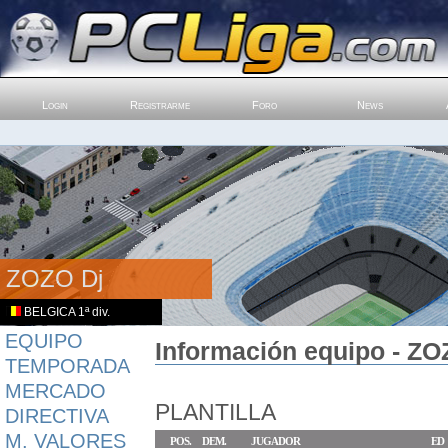
Login
Registrarme
Foro
News
ZOZO Dj
BELGICA 1ª div.
EQUIPO
Información equipo - ZO
TEMPORADA
MERCADO
PLANTILLA
DIRECTIVA
M. VALORES
POS.
DEM.
JUGADOR
ED