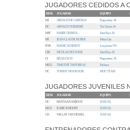
JUGADORES CEDIDOS A 
DEM.
JUGADOR
EQUIPO
MI
ARNAUD DE CARVALH
Puigvertenc -B-
DC
ARNAUD VERMEIRE
The Tenors -B-
MPC
HARRY DERIJCK
Joint Boys -B-
MI
JEAN-CLAUDE HUBER
Palma City
POR
MAERC ACHEROY
Los pumas VD
LIB
NICOLAS DELFOSSE
Joint Boys -B-
CI
RÉGIS CECH
Puigvertenc -B-
MCO
TIMOTHÉ TAFFOREAU
Pachuca
DC
TOMMY MOUKOURI
MOU TEAM
JUGADORES JUVENILES
DEM.
JUGADOR
EQUIPO
DC
BASTIAAN ANROOY
ZOZO Dj
MCO
ICARE SCHOOFS
ZOZO Dj
CD
WILLAY VAN DESSEL
ZOZO Dj
ENTRENADORES CONTR