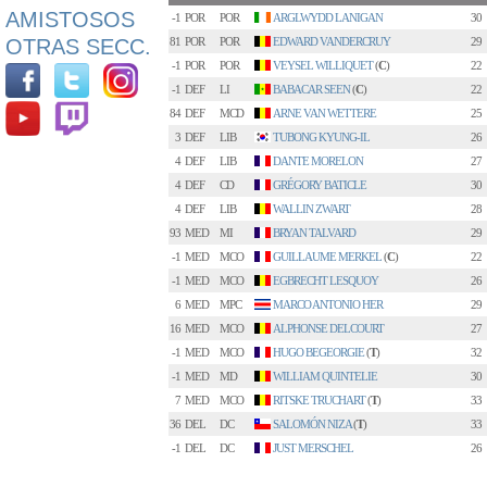
AMISTOSOS
-1
POR
POR
ARGLWYDD LANIGAN
30
OTRAS SECC.
81
POR
POR
EDWARD VANDERCRUY
29
-1
POR
POR
VEYSEL WILLIQUET
(
C
)
22
-1
DEF
LI
BABACAR SEEN
(
C
)
22
84
DEF
MCD
ARNE VAN WETTERE
25
3
DEF
LIB
TUBONG KYUNG-IL
26
4
DEF
LIB
DANTE MORELON
27
4
DEF
CD
GRÉGORY BATICLE
30
4
DEF
LIB
WALLIN ZWART
28
93
MED
MI
BRYAN TALVARD
29
-1
MED
MCO
GUILLAUME MERKEL
(
C
)
22
-1
MED
MCO
EGBRECHT LESQUOY
26
6
MED
MPC
MARCO ANTONIO HER
29
16
MED
MCO
ALPHONSE DELCOURT
27
-1
MED
MCO
HUGO BEGEORGIE
(
T
)
32
-1
MED
MD
WILLIAM QUINTELIE
30
7
MED
MCO
RITSKE TRUCHART
(
T
)
33
36
DEL
DC
SALOMÓN NIZA
(
T
)
33
-1
DEL
DC
JUST MERSCHEL
26