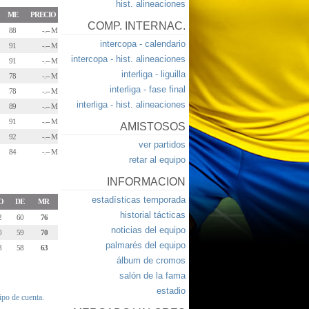
hist. alineaciones
ME
PRECIO
COMP. INTERNAC.
88
-.-- M
intercopa - calendario
91
-.-- M
intercopa - hist. alineaciones
91
-.-- M
interliga - liguilla
78
-.-- M
interliga - fase final
78
-.-- M
interliga - hist. alineaciones
89
-.-- M
91
-.-- M
AMISTOSOS
92
-.-- M
ver partidos
84
-.-- M
retar al equipo
INFORMACION
estadísticas temporada
O
DE
MR
historial tácticas
2
60
76
noticias del equipo
0
59
70
palmarés del equipo
8
58
63
álbum de cromos
salón de la fama
estadio
tipo de cuenta.