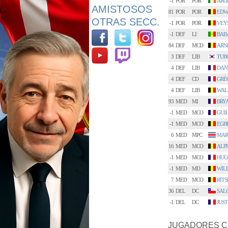
-1
POR
POR
ARG
AMISTOSOS
81
POR
POR
EDW
OTRAS SECC.
-1
POR
POR
VEY
-1
DEF
LI
BAB
84
DEF
MCD
ARN
3
DEF
LIB
TUB
4
DEF
LIB
DAN
4
DEF
CD
GRÉ
4
DEF
LIB
WAL
93
MED
MI
BRY
-1
MED
MCO
GUI
-1
MED
MCO
EGB
6
MED
MPC
MAR
16
MED
MCO
ALP
-1
MED
MCO
HUG
-1
MED
MD
WIL
7
MED
MCO
RIT
36
DEL
DC
SAL
-1
DEL
DC
JUS
JUGADORES C