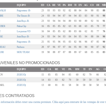
EQUIPO
ED
CA
RE
VE
PA
RM
TI
EN
AG
CO
DE
MR
VALH
Puigvertenc -B-
23
93
93
93
92
82
88
84
84
90
85
88
IRE
The Tenors -B-
24
93
94
94
87
94
94
83
83
90
91
90
Joint Boys -B-
23
93
94
94
94
89
93
90
89
92
91
91
UBER
Palma City
16
85
85
85
82
63
81
68
63
85
78
77
Y
Los pumas VD
16
84
85
85
62
80
83
66
62
81
77
76
SSE
Joint Boys -B-
24
93
94
94
93
84
84
95
94
88
84
90
Puigvertenc -B-
25
95
95
96
95
83
82
96
96
87
85
90
REAU
Pachuca
28
97
96
97
97
84
95
90
90
90
87
92
URI
MOU TEAM
19
90
88
87
87
88
89
67
68
85
85
83
UVENILES NO PROMOCIONADOS
EQUIPO
ED
CA
RE
VE
PA
RM
TI
EN
AG
C
OY
ZOZO Dj
15
85
85
84
85
60
82
79
66
8
ZOZO Dj
14
83
83
82
79
59
59
59
59
8
SSEL
ZOZO Dj
13
68
81
81
58
58
58
58
58
5
ES CONTRATADOS
a información debes tener una cuenta premium.
Clika aquí para enterarte de las ventajas de este 