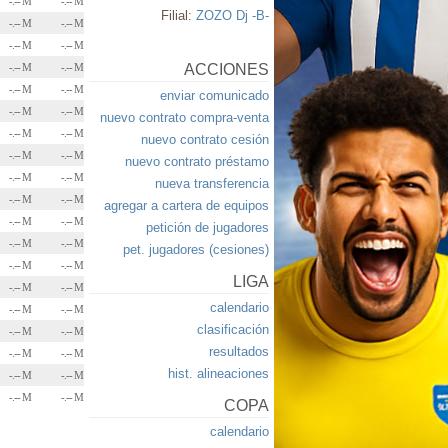
-.-- M
-.-- M
Filial:
ZOZO Dj -B-
-.-- M
-.-- M
-.-- M
-.-- M
-.-- M
-.-- M
ACCIONES
-.-- M
-.-- M
enviar comunicado
-.-- M
-.-- M
nuevo contrato compra-venta
-.-- M
-.-- M
nuevo contrato cesión
-.-- M
-.-- M
nuevo contrato préstamo
-.-- M
-.-- M
nueva transferencia
-.-- M
-.-- M
agregar a cartera de equipos
-.-- M
-.-- M
petición de jugadores
-.-- M
-.-- M
pet. jugadores (cesiones)
-.-- M
-.-- M
LIGA
-.-- M
-.-- M
calendario
-.-- M
-.-- M
clasificación
-.-- M
-.-- M
resultados
-.-- M
-.-- M
hist. alineaciones
-.-- M
-.-- M
-.-- M
-.-- M
COPA
calendario