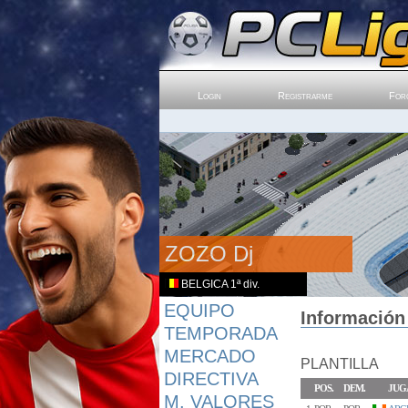
Login
Registrarme
For
ZOZO Dj
BELGICA 1ª div.
EQUIPO
Información
TEMPORADA
MERCADO
PLANTILLA
DIRECTIVA
POS.
DEM.
JUG
M. VALORES