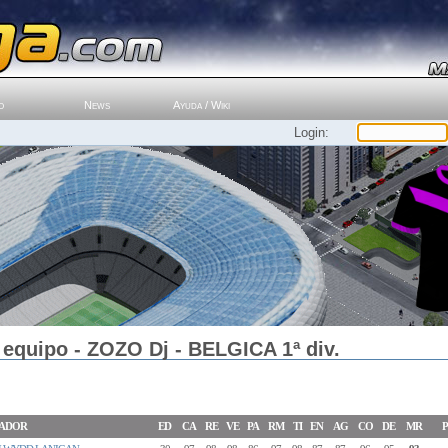
o
News
Ayuda / Wiki
Login:
 equipo - ZOZO Dj - BELGICA 1ª div.
ADOR
ED
CA
RE
VE
PA
RM
TI
EN
AG
CO
DE
MR
P