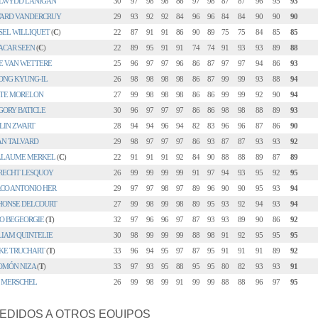
LWYDD LANIGAN
30
97
98
98
86
97
98
87
87
96
95
93
ARD VANDERCRUY
29
93
92
92
84
96
96
84
84
90
90
90
SEL WILLIQUET
(
C
)
22
87
91
91
86
90
89
75
75
84
85
85
ACAR SEEN
(
C
)
22
89
95
91
91
74
74
91
93
93
89
88
E VAN WETTERE
25
96
97
97
96
86
87
97
97
94
86
93
ONG KYUNG-IL
26
98
98
98
98
86
87
99
99
93
88
94
TE MORELON
27
99
98
98
98
86
86
99
99
92
90
94
GORY BATICLE
30
96
97
97
97
86
86
98
98
88
89
93
LIN ZWART
28
94
94
96
94
82
83
96
96
87
86
90
AN TALVARD
29
98
97
97
97
86
93
87
87
93
93
92
LLAUME MERKEL
(
C
)
22
91
91
91
92
84
90
88
88
89
87
89
RECHT LESQUOY
26
99
99
99
99
91
97
94
93
95
92
95
CO ANTONIO HER
29
97
97
98
97
89
96
90
90
95
93
94
HONSE DELCOURT
27
99
98
99
98
89
95
93
92
94
93
94
O BEGEORGIE
(
T
)
32
97
96
96
97
87
93
93
89
90
86
92
LIAM QUINTELIE
30
98
99
99
99
88
98
91
92
95
95
95
SKE TRUCHART
(
T
)
33
96
94
95
97
87
95
91
91
91
89
92
OMÓN NIZA
(
T
)
33
97
93
95
88
95
95
80
82
93
93
91
T MERSCHEL
26
99
98
99
91
99
99
88
88
96
97
95
EDIDOS A OTROS EQUIPOS