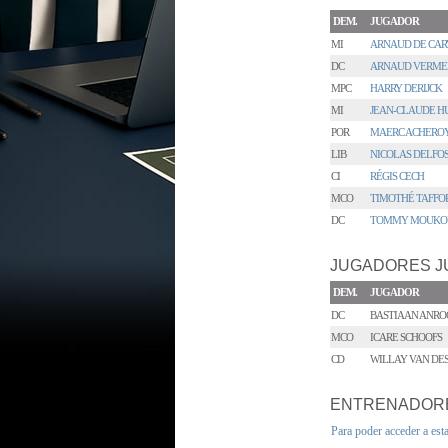
DEM.
JUGADOR
MI
ARNAUD DE CAR
DC
ARNAUD VERME
MPC
HARRY DERIJCK
MI
JEAN-CLAUDE H
POR
MAERC ACHERO
LIB
NICOLAS DELFO
CI
RÉGIS CECH
MCO
TIMOTHÉ TAFFO
DC
TOMMY MOUKO
JUGADORES J
DEM.
JUGADOR
DC
BASTIAAN ANRO
MCO
ICARE SCHOOFS
CD
WILLAY VAN DE
ENTRENADOR
Para poder acceder a est