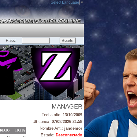
Select Language
▼
Pass:
MANAGER
Fecha alta:
13/10/2009
Ult conex:
07/08/2026 21:58
Nombre Ant.:
jandemor
RECIO
FICHA
Estado:
Desconectado