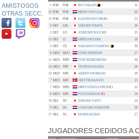
AMISTOSOS
1
POR
POR
RYO NAKATA
32
1
OTRAS SECC.
13
POR
POR
BRYAN VAN GAAL
29
13
POR
POR
KAZUKI HATTORI
(
C
)
22
4
DEF
LIB
TAKESHI TOMITA
26
2
DEF
LD
ATSHUSHI NOGUSHI
25
15
DEF
CI
ERBEN MULDER
28
3
DEF
CD
NAKAMOTO DAIROKU
30
3
6
MED
MCO
EDDIE HERMANS
27
11
MED
MPD
TEIJE PEERENBOOM
30
14
MED
MPI
TSUBASA NAGATA
28
10
MED
MPC
AKIHITO MORISAKI
29
7
MED
MPC
GRETTIR HAAGEN
25
7
MED
MPD
DRIES STEKELENBUR
(
C
)
22
8
MED
MPC
FELIX MAKAAY
(
C
)
24
19
DEL
DC
DAISUKE NAITO
24
9
DEL
DC
LODEWIJK MARQUERI
26
17
DEL
DC
KIOSHI AIZAWA
27
JUGADORES CEDIDOS A 