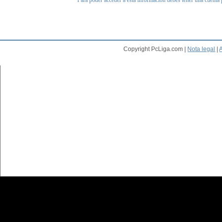
Para poder acceder a esta información debes tener una cuenta
Copyright PcLiga.com |
Nota legal
|