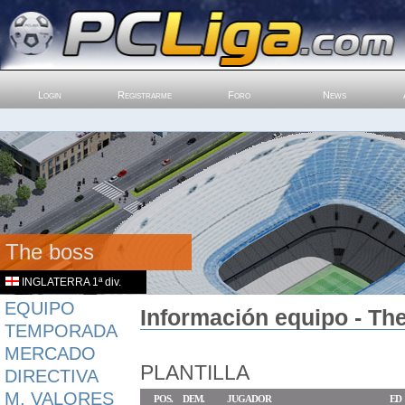
Login
Registrarme
Foro
News
The boss
INGLATERRA 1ª div.
EQUIPO
Información equipo - Th
TEMPORADA
MERCADO
PLANTILLA
DIRECTIVA
M. VALORES
POS.
DEM.
JUGADOR
ED