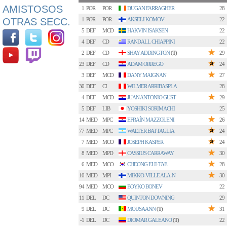
AMISTOSOS
1
POR
POR
DUGAN FARRAGHER
28
OTRAS SECC.
1
POR
POR
AKSELI KOMOV
22
5
DEF
MCD
HAKVIN ISAKSEN
22
4
DEF
CD
RANDALL CHIAPPINI
22
2
DEF
CD
SHAY ADDINGTON
(
T
)
29
23
DEF
CD
ADAM ORREGO
24
3
DEF
MCD
DANY MAIGNAN
27
30
DEF
CI
WILMER ARRIBASPLA
28
4
DEF
MCD
JUAN ANTONIO GUST
29
5
DEF
LIB
YOSHIKI SORIMACHI
25
14
MED
MPC
EFRAÍN MAZZOLENI
26
77
MED
MPC
WALTER BATTAGLIA
24
7
MED
MCO
JOSEPH KASPER
24
8
MED
MPD
CASSIUS CARRAWAY
30
6
MED
MCO
CHEONG EUI-TAE
28
10
MED
MPI
MIKKO-VILLE ALA-N
30
94
MED
MCO
BOYKO BONEV
22
11
DEL
DC
QUINTON DOWNING
29
9
DEL
DC
MOUSA ANN
(
T
)
31
-1
DEL
DC
DIOMAR GALEANO
(
T
)
22