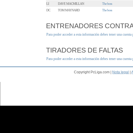
LI
DAVE MACMILLAN
The boss
DC
TOM MAYNARD
The boss
ENTRENADORES CONTR
Para poder acceder a esta información debes tener una cuenta
TIRADORES DE FALTAS
Para poder acceder a esta información debes tener una cuenta
Copyright PcLiga.com |
Nota legal
|