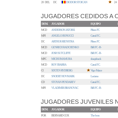
20
DEL
DC
DIODOR STOICAN
24
JUGADORES CEDIDOS A 
DEM.
JUGADOR
EQUIPO
MCD
ANDERSON JATOBÁ
Pilsen FC
MPI
ANGELO BONUCCI
Catral F.C.
DC
ARTHUR RIENSTRA
Pilsen FC
MCD
GENRICH RADCHENKO
BiR FC -B-
MCD
JOSH SUTCLIFFE
BiR FC -B-
MPC
MICHI IMAMURA
shaqisback
MCD
ROY IBARRA
Catral F.C.
CI
SIXTEN RYDBERG
Vigo Palace
DC
SNOERT HOVMARK
Laciana
CD
STOYAN PENDAREV
Catral F.C.
MPI
VLADIMIR BRANOVAC
BiR FC -B-
JUGADORES JUVENILES
DEM.
JUGADOR
EQUIPO
POR
BERNARD COX
The boss