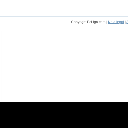
Copyright PcLiga.com |
Nota legal
|