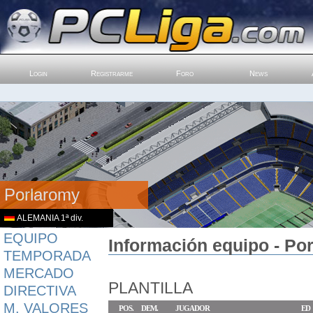
Login
Registrarme
Foro
News
Porlaromy
ALEMANIA 1ª div.
EQUIPO
Información equipo - Po
TEMPORADA
MERCADO
PLANTILLA
DIRECTIVA
M. VALORES
POS.
DEM.
JUGADOR
ED