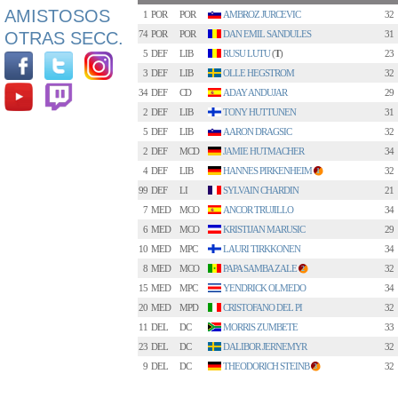
AMISTOSOS
1
POR
POR
AMBROZ JURCEVIC
32
OTRAS SECC.
74
POR
POR
DAN EMIL SANDULES
31
5
DEF
LIB
RUSU LUTU
(
T
)
23
3
DEF
LIB
OLLE HEGSTROM
32
34
DEF
CD
ADAY ANDUJAR
29
2
DEF
LIB
TONY HUTTUNEN
31
5
DEF
LIB
AARON DRAGSIC
32
2
DEF
MCD
JAMIE HUTMACHER
34
4
DEF
LIB
HANNES PIRKENHEIM
32
1
99
DEF
LI
SYLVAIN CHARDIN
21
7
MED
MCO
ANCOR TRUJILLO
34
6
MED
MCO
KRISTIJAN MARUSIC
29
10
MED
MPC
LAURI TIRKKONEN
34
8
MED
MCO
PAPA SAMBA ZALE
32
2
15
MED
MPC
YENDRICK OLMEDO
34
20
MED
MPD
CRISTOFANO DEL PI
32
11
DEL
DC
MORRIS ZUMBETE
33
23
DEL
DC
DALIBOR JERNEMYR
32
9
DEL
DC
THEODORICH STEINB
32
3