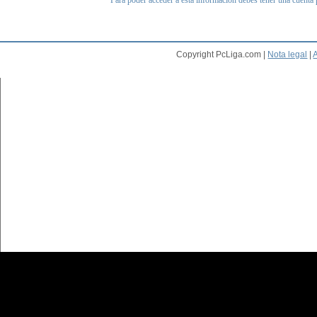
Para poder acceder a esta información debes tener una cuenta
Copyright PcLiga.com |
Nota legal
|