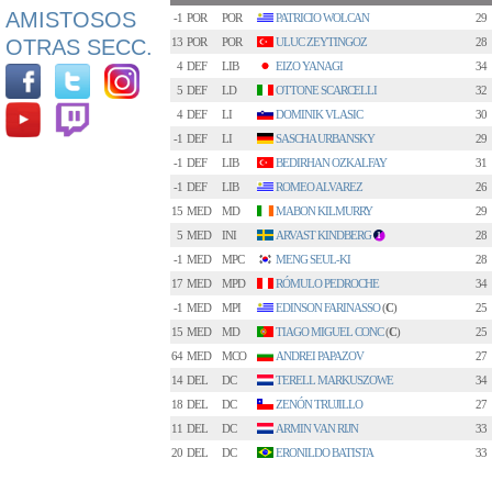
AMISTOSOS
-1
POR
POR
PATRICIO WOLCAN
29
OTRAS SECC.
13
POR
POR
ULUC ZEYTINGOZ
28
4
DEF
LIB
EIZO YANAGI
34
5
DEF
LD
OTTONE SCARCELLI
32
4
DEF
LI
DOMINIK VLASIC
30
-1
DEF
LI
SASCHA URBANSKY
29
-1
DEF
LIB
BEDIRHAN OZKALFAY
31
-1
DEF
LIB
ROMEO ALVAREZ
26
15
MED
MD
MABON KILMURRY
29
5
MED
INI
ARVAST KINDBERG
28
1
-1
MED
MPC
MENG SEUL-KI
28
17
MED
MPD
RÓMULO PEDROCHE
34
-1
MED
MPI
EDINSON FARINASSO
(
C
)
25
15
MED
MD
TIAGO MIGUEL CONC
(
C
)
25
64
MED
MCO
ANDREI PAPAZOV
27
14
DEL
DC
TERELL MARKUSZOWE
34
18
DEL
DC
ZENÓN TRUJILLO
27
11
DEL
DC
ARMIN VAN RIJN
33
20
DEL
DC
ERONILDO BATISTA
33