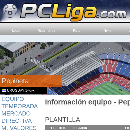
Login
Registrarme
Foro
News
Pepineta
URUGUAY 1ª div.
EQUIPO
Información equipo - Pe
TEMPORADA
MERCADO
PLANTILLA
DIRECTIVA
M. VALORES
POS.
DEM.
JUGADOR
ED