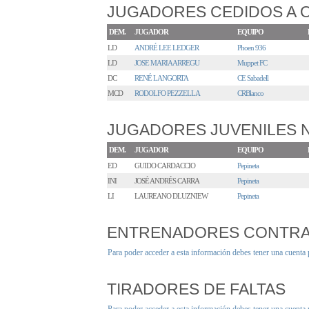
JUGADORES CEDIDOS A 
DEM.
JUGADOR
EQUIPO
LD
ANDRÉ LEE LEDGER
Phoen 936
LD
JOSE MARIA ARREGU
Muppet FC
DC
RENÉ LANGORTA
CE Sabadell
MCD
RODOLFO PEZZELLA
CRBlanco
JUGADORES JUVENILES
DEM.
JUGADOR
EQUIPO
ED
GUIDO CARDACCIO
Pepineta
INI
JOSÉ ANDRÉS CARRA
Pepineta
LI
LAUREANO DLUZNIEW
Pepineta
ENTRENADORES CONTR
Para poder acceder a esta información debes tener una cuenta
TIRADORES DE FALTAS