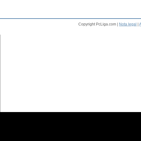
Copyright PcLiga.com |
Nota legal
|