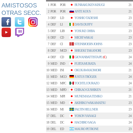
AMISTOSOS
1
POR
POR
BUNRAKUKEN KISUGI
21
OTRAS SECC.
2
POR
POR
ANTE KOUS
21
3
DEF
LD
YOSHIO TADESHI
23
4
DEF
LI
DAVIS DUFFY
22
5
DEF
LIB
YOSUKE OHBA
23
6
DEF
CD
MICHI WAKAI
23
7
DEF
CI
STEINBJOERN JOHNS
23
8
DEF
MCD
SHIGEKI TAKANORI
23
4
DEF
CD
GIOVANBATTISTA PE
(
C
)
24
9
MED
IND
FUJITA MURATA
24
10
MED
INI
OKUKAWA KOMORI
21
11
MED
MCO
JUSTUS TRÖGER
24
12
MED
MPC
TOCHTLI DURAZO
24
13
MED
MPD
CHIKAO GUSHIKEN
21
14
MED
MPI
MUNEMASA TEMKO
21
15
MED
MD
AKIHIKO WAKAMATSU
23
16
MED
MI
FALTIN HELLNER
23
17
DEL
DC
YOSON YANAGI
24
18
DEL
DC
HACHIRO SAGA
24
19
DEL
ED
MAURO PETRONE
23