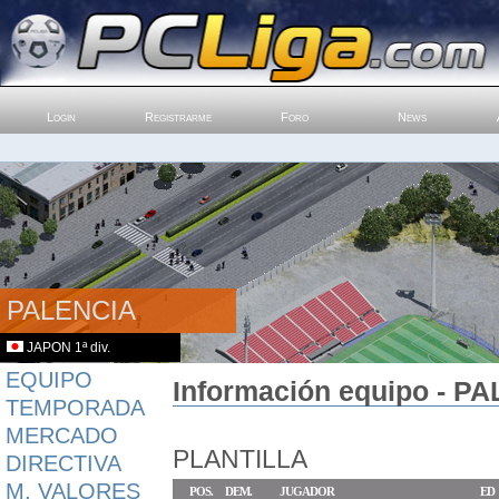
Login
Registrarme
Foro
News
PALENCIA
JAPON 1ª div.
EQUIPO
Información equipo - PA
TEMPORADA
MERCADO
PLANTILLA
DIRECTIVA
M. VALORES
POS.
DEM.
JUGADOR
ED