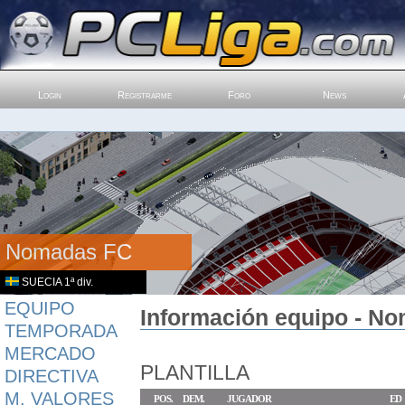
Login
Registrarme
Foro
News
Nomadas FC
SUECIA 1ª div.
EQUIPO
Información equipo - No
TEMPORADA
MERCADO
PLANTILLA
DIRECTIVA
M. VALORES
POS.
DEM.
JUGADOR
ED