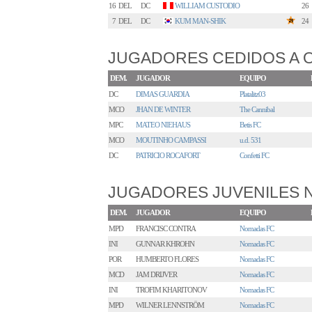
16
DEL
DC
WILLIAM CUSTODIO
26
7
DEL
DC
KUM MAN-SHIK
24
JUGADORES CEDIDOS A 
DEM.
JUGADOR
EQUIPO
DC
DIMAS GUARDIA
Platalitz03
MCO
JHAN DE WINTER
The Cannibal
MPC
MATEO NIEHAUS
Betis FC
MCO
MOUTINHO CAMPASSI
u.d. 531
DC
PATRICIO ROCAFORT
Confetti FC
JUGADORES JUVENILES
DEM.
JUGADOR
EQUIPO
MPD
FRANCISC CONTRA
Nomadas FC
INI
GUNNAR KHROHN
Nomadas FC
POR
HUMBERTO FLORES
Nomadas FC
MCD
JAM DRIJVER
Nomadas FC
INI
TROFIM KHARITONOV
Nomadas FC
MPD
WILNER LENNSTRÖM
Nomadas FC