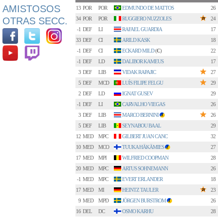
AMISTOSOS
13
POR
POR
EDMUNDO DE MATTOS
26
OTRAS SECC.
34
POR
POR
RUGGIERO NUZZOLES
24
-1
DEF
LI
RAFAEL GUARDIA
17
33
DEF
CI
ARILD KASK
18
-1
DEF
CI
ECKARD MILD
(
C
)
22
-1
DEF
LD
DALIBOR KAMEUS
17
3
DEF
LIB
VIDAK RAPAJIC
27
5
DEF
MCD
LUÍS FILIPE FELGU
29
2
DEF
LD
IGNAT GUSEV
29
-1
DEF
LI
CARVALHO VIEGAS
26
3
DEF
LIB
MARCO BERNINI
26
3
5
DEF
LIB
SEYNABOU BAAL
29
12
MED
MPC
GILBERT JUAN CANC
32
10
MED
MCO
TUUKA HÄKÄMIES
27
2
17
MED
MPI
WILFRIED COOPMAN
28
20
MED
MPC
ARTUS SOHNEMANN
26
-1
MED
MPC
EVERT ERLANDER
18
17
MED
MI
HEINTZ TAULER
23
9
MED
MPD
JÖRGEN BURSTROM
26
1
16
DEL
DC
OSMO KARHU
28