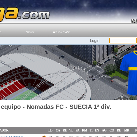
o
News
Ayuda / Wiki
Login:
 equipo - Nomadas FC - SUECIA 1ª div.
ADOR
ED
CA
RE
VE
PA
RM
TI
EN
AG
CO
DE
MR
P