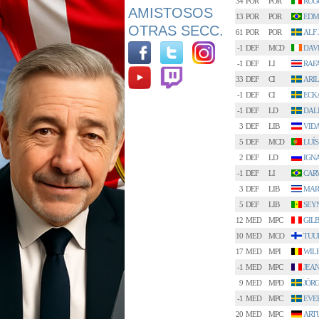
34
POR
POR
RUG
AMISTOSOS
13
POR
POR
EDM
OTRAS SECC.
61
POR
POR
ALF 
-1
DEF
MCD
DAV
-1
DEF
LI
RAF
33
DEF
CI
ARI
-1
DEF
CI
ECK
-1
DEF
LD
DAL
3
DEF
LIB
VIDA
5
DEF
MCD
LUÍS
2
DEF
LD
IGN
-1
DEF
LI
CAR
3
DEF
LIB
MAR
5
DEF
LIB
SEY
12
MED
MPC
GILB
10
MED
MCO
TUU
17
MED
MPI
WIL
-1
MED
MPC
JEAN
9
MED
MPD
JÖR
-1
MED
MPC
EVE
20
MED
MPC
ART