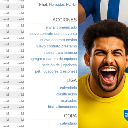
-.-- M
-.-- M
Filial:
Nomadas FC -B-
-.-- M
-.-- M
-.-- M
-.-- M
-.-- M
-.-- M
ACCIONES
-.-- M
-.-- M
enviar comunicado
-.-- M
-.-- M
nuevo contrato compra-venta
-.-- M
-.-- M
nuevo contrato cesión
-.-- M
-.-- M
nuevo contrato préstamo
-.-- M
-.-- M
nueva transferencia
-.-- M
-.-- M
agregar a cartera de equipos
-.-- M
-.-- M
petición de jugadores
-.-- M
-.-- M
pet. jugadores (cesiones)
-.-- M
-.-- M
LIGA
-.-- M
-.-- M
calendario
-.-- M
-.-- M
clasificación
-.-- M
-.-- M
resultados
-.-- M
-.-- M
hist. alineaciones
-.-- M
-.-- M
-.-- M
-.-- M
COPA
-.-- M
-.-- M
calendario
-.-- M
-.-- M