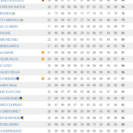
GIERO NUZZOLES
24
96
97
97
97
97
96
81
89
96
96
94
UNDO DE MATTOS
26
97
98
98
96
95
97
92
92
96
98
96
JENSSEN
(
S
)
21
75
80
78
76
75
77
76
76
75
78
76
EY CARSWELL
(
S
)
22
81
99
93
57
57
76
81
81
88
84
79
AEL GUARDIA
17
83
89
89
85
58
58
83
83
58
88
77
LD KASK
18
86
88
88
86
59
61
86
87
84
88
81
ARD MILD
(
C
)
22
91
95
95
91
60
91
91
91
94
94
89
IBOR KAMEUS
17
83
89
89
83
59
60
83
83
60
93
78
K RAPAJIC
27
99
99
99
99
93
93
99
99
99
98
97
 FILIPE FELGU
29
99
99
99
99
88
94
99
99
99
97
97
AT GUSEV
29
98
98
98
98
91
98
98
96
98
94
96
VALHO VIEGAS
26
99
99
99
99
90
91
99
99
96
95
96
CO BERNINI
26
99
99
99
99
92
92
99
99
99
97
97
3
NABOU BAAL
29
99
98
98
99
90
90
99
99
96
90
95
ERT JUAN CANC
32
98
97
97
98
95
96
92
91
97
98
95
KA HÄKÄMIES
27
99
99
99
99
93
95
99
95
99
99
97
2
FRIED COOPMAN
28
97
99
99
97
91
95
92
92
97
96
95
-CHRISTOPHE J
28
99
98
98
99
93
99
97
93
99
99
97
GEN BURSTROM
26
99
99
99
99
91
98
98
91
98
98
96
1
RT ERLANDER
18
88
90
90
88
59
88
73
59
88
85
80
US SOHNEMANN
26
99
99
99
99
94
99
99
94
99
99
97