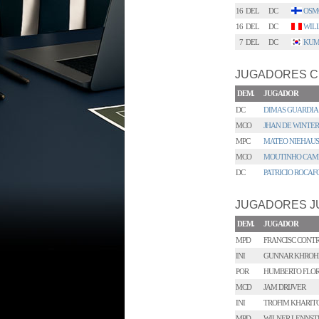
16
DEL
DC
OSM
16
DEL
DC
WIL
7
DEL
DC
KUM
JUGADORES C
DEM.
JUGADOR
DC
DIMAS GUARDIA
MCO
JHAN DE WINTER
MPC
MATEO NIEHAUS
MCO
MOUTINHO CAMP
DC
PATRICIO ROCAF
JUGADORES J
DEM.
JUGADOR
MPD
FRANCISC CONT
INI
GUNNAR KHROH
POR
HUMBERTO FLOR
MCD
JAM DRIJVER
INI
TROFIM KHARIT
MPD
WILNER LENNS