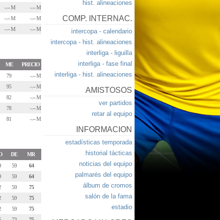
hist. alineaciones
-.-- M
-.-- M
COMP. INTERNAC.
-.-- M
-.-- M
-.-- M
-.-- M
intercopa - calendario
intercopa - hist. alineaciones
interliga - liguilla
interliga - fase final
ME
PRECIO
interliga - hist. alineaciones
79
-.-- M
95
-.-- M
AMISTOSOS
82
-.-- M
ver partidos
78
-.-- M
retar al equipo
81
-.-- M
INFORMACION
estadísticas temporada
historial tácticas
O
DE
MR
noticias del equipo
9
59
64
palmarés del equipo
9
59
64
álbum de cromos
2
59
75
salón de la fama
2
59
75
estadio
2
59
75
5
73
75