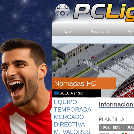
Login
Registrarme
For
Nomadas FC
SUECIA 1ª div.
EQUIPO
Información
TEMPORADA
MERCADO
PLANTILLA
DIRECTIVA
POS.
DEM.
JUG
M. VALORES