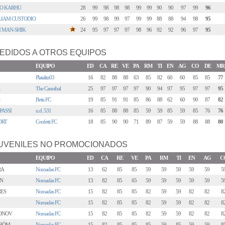
O KARHU
28
99
98
98
98
99
99
90
90
97
99
96
LIAM CUSTODIO
26
99
98
99
97
99
99
88
88
94
98
95
 MAN-SHIK
24
95
97
97
97
98
96
92
92
96
97
95
EDIDOS A OTROS EQUIPOS
EQUIPO
ED
CA
RE
VE
PA
RM
TI
EN
AG
CO
DE
MR
Platalitz03
16
82
88
88
63
85
82
60
60
85
85
77
The Cannibal
25
97
97
97
97
90
94
97
95
97
97
95
Betis FC
19
85
91
91
85
86
88
62
60
90
87
82
ASSI
u.d. 531
16
85
88
88
85
59
59
85
59
85
76
76
ORT
Confetti FC
18
85
90
90
71
89
87
59
59
88
88
80
UVENILES NO PROMOCIONADOS
EQUIPO
ED
CA
RE
VE
PA
RM
TI
EN
AG
C
RA
Nomadas FC
13
62
85
85
59
59
59
59
59
5
N
Nomadas FC
13
82
85
65
59
59
59
59
59
5
ES
Nomadas FC
15
82
85
85
82
59
59
82
82
8
Nomadas FC
15
82
85
85
82
59
59
82
82
8
ONOV
Nomadas FC
15
82
85
85
82
59
59
82
82
8
TRÖM
Nomadas FC
15
82
85
85
85
59
85
59
59
8