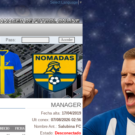
Select Language
▼
Pass:
MANAGER
Fecha alta:
17/04/2019
Ult conex:
07/08/2026 02:56
Nombre Ant.:
Salubina FC
RECIO
FICHA
Estado:
Desconectado