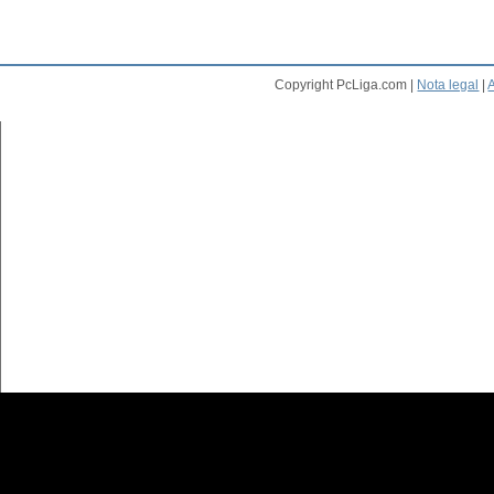
Copyright PcLiga.com |
Nota legal
|