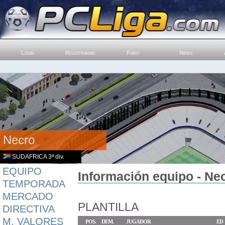
Login
Registrarme
Foro
News
Necro
SUDAFRICA 3ª div.
EQUIPO
Información equipo - Ne
TEMPORADA
MERCADO
PLANTILLA
DIRECTIVA
M. VALORES
POS.
DEM.
JUGADOR
ED