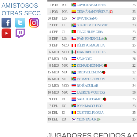
AMISTOSOS
1
POR
POR
GAYROENIS NUNENS
25
OTRAS SECC.
-1
POR
POR
GERMÁN ANDRÉS DUR
(
C
)
23
20
DEF
LIB
HWAN KISANG
23
2
DEF
LI
SHAHEEM TSHISEVHE
23
4
DEF
CI
TIAGO FILIPE GIRA
23
5
DEF
LIB
IVÁN FONTANILLA
(
S
)
27
3
DEF
MCD
FÉLIX PUMACAHUA
25
6
MED
MCO
JUAN PABLO CORTES
26
17
MED
MD
SAVA GOIC
26
8
MED
MPC
KONRAD RÖNNING
22
1
15
MED
MD
OBED SOLOMONS
22
3
16
MED
MI
ISHMAEL CHIMODZI
21
22
MED
MCO
RENÉ AGUILAR
24
10
MED
MPC
LAURENS WOUTERS
36
9
DEL
DC
NATALIO DEAMICI
25
2
7
DEL
DC
POEN MAGOLEGO
23
20
DEL
EI
CRISTINEL FLOREA
25
19
DEL
ED
YEON TAE-UK
(
S
)
25
JUGADORES CEDIDOS A 