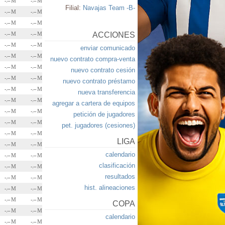
-.-- M
-.-- M
Filial:
Navajas Team -B-
-.-- M
-.-- M
-.-- M
-.-- M
-.-- M
-.-- M
ACCIONES
-.-- M
-.-- M
enviar comunicado
-.-- M
-.-- M
nuevo contrato compra-venta
-.-- M
-.-- M
nuevo contrato cesión
-.-- M
-.-- M
nuevo contrato préstamo
-.-- M
-.-- M
nueva transferencia
-.-- M
-.-- M
agregar a cartera de equipos
-.-- M
-.-- M
petición de jugadores
-.-- M
-.-- M
pet. jugadores (cesiones)
-.-- M
-.-- M
LIGA
-.-- M
-.-- M
calendario
-.-- M
-.-- M
clasificación
-.-- M
-.-- M
resultados
-.-- M
-.-- M
hist. alineaciones
-.-- M
-.-- M
-.-- M
-.-- M
COPA
-.-- M
-.-- M
calendario
-.-- M
-.-- M