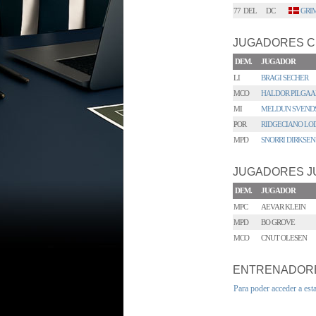
77
DEL
DC
GRI
JUGADORES C
DEM.
JUGADOR
LI
BRAGI SECHER
MCO
HALDOR PILGAA
MI
MELDUN SVEND
POR
RIDGECIANO LO
MPD
SNORRI DIRKSEN
JUGADORES J
DEM.
JUGADOR
MPC
AEVAR KLEIN
MPD
BO GROVE
MCO
CNUT OLESEN
ENTRENADOR
Para poder acceder a est