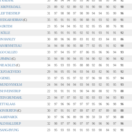
T KÄEHNE
33
96
94
94
95
95
96
85
88
95
94
92
E KRØYER-DALL
23
89
92
92
89
92
91
90
90
90
92
90
EIF THESTRUP
31
97
98
98
97
98
99
94
94
95
99
96
H EDGAR SERRAN
(
C
)
35
95
91
91
95
90
88
91
93
92
89
91
N ØKTEM
23
95
94
94
95
92
92
95
95
88
76
91
 KÖLLE
35
95
91
91
95
92
92
91
93
91
91
92
ON HANLEY
30
88
96
96
89
83
81
82
83
84
81
86
AN BENNETEAU
34
94
90
90
95
88
77
92
95
91
92
90
AGO CALLIZO
33
97
94
95
97
87
86
95
96
96
94
93
 PIMPAO
(
C
)
35
94
90
90
94
95
94
90
92
90
94
92
NIE ACKLES
(
C
)
34
95
93
93
95
88
88
92
86
91
94
91
OLFO ACEVEDO
29
94
95
95
94
93
94
83
82
96
95
92
 GIDSEL
33
97
95
95
97
92
97
96
90
95
97
94
DMUND NYHOLM
24
94
94
94
94
93
94
93
92
95
95
93
NI SVEINSTRUP
22
91
91
91
91
90
94
80
88
92
79
88
TEIN GRUNDAHL
25
94
97
97
93
92
95
93
93
94
93
93
ETT KLAAS
32
97
96
96
97
97
97
95
96
96
98
96
SON BURTON
(
C
)
30
87
91
91
87
89
87
87
87
89
88
88
 AARDVARCK
30
97
96
96
89
99
99
59
59
97
98
88
JALD HALLERUP
32
98
97
97
96
97
97
96
96
96
97
96
 SANG-BYUNG
23
95
93
93
91
91
93
93
90
84
92
91