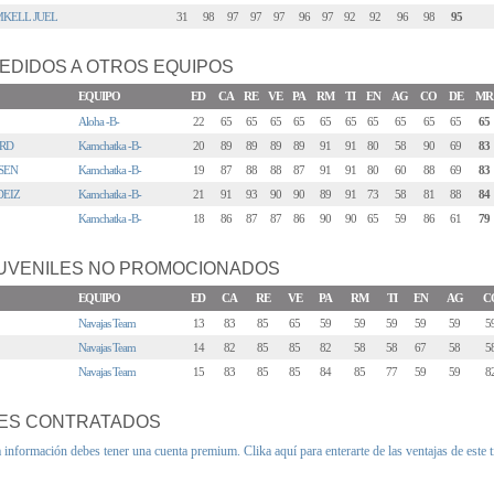
MKELL JUEL
31
98
97
97
97
96
97
92
92
96
98
95
EDIDOS A OTROS EQUIPOS
EQUIPO
ED
CA
RE
VE
PA
RM
TI
EN
AG
CO
DE
MR
Aloha -B-
22
65
65
65
65
65
65
65
65
65
65
65
RD
Kamchatka -B-
20
89
89
89
89
91
91
80
58
90
69
83
SEN
Kamchatka -B-
19
87
88
88
87
91
91
80
60
88
69
83
DEIZ
Kamchatka -B-
21
91
93
90
90
89
91
73
58
81
88
84
Kamchatka -B-
18
86
87
87
86
90
90
65
59
86
61
79
UVENILES NO PROMOCIONADOS
EQUIPO
ED
CA
RE
VE
PA
RM
TI
EN
AG
C
Navajas Team
13
83
85
65
59
59
59
59
59
5
Navajas Team
14
82
85
85
82
58
58
67
58
5
Navajas Team
15
83
85
85
84
85
77
59
59
8
ES CONTRATADOS
a información debes tener una cuenta premium.
Clika aquí para enterarte de las ventajas de este 