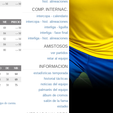
hist. alineaciones
-.-- M
-.-- M
COMP. INTERNAC.
intercopa - calendario
intercopa - hist. alineaciones
ME
PRECIO
interliga - liguilla
69
-.-- M
interliga - fase final
84
-.-- M
interliga - hist. alineaciones
82
-.-- M
84
-.-- M
AMISTOSOS
80
-.-- M
ver partidos
retar al equipo
INFORMACION
O
DE
MR
estadísticas temporada
9
59
64
historial tácticas
8
58
69
noticias del equipo
2
59
75
palmarés del equipo
álbum de cromos
salón de la fama
tipo de cuenta.
estadio