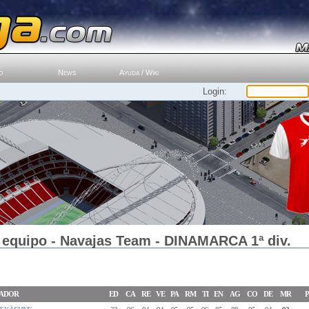
o
News
Ayuda / Wiki
Login:
 equipo - Navajas Team - DINAMARCA 1ª div.
ADOR
ED
CA
RE
VE
PA
RM
TI
EN
AG
CO
DE
MR
P