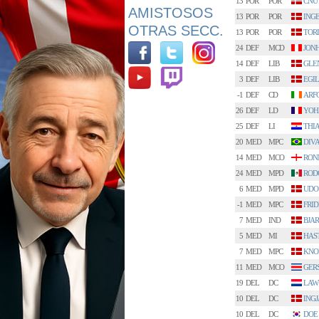
13
POR
POR
CNU
AMISTOSOS
13
POR
POR
ING
OTRAS SECC.
13
POR
POR
TORL
24
DEF
MCD
JON
14
DEF
LIB
GLE
3
DEF
LIB
EGIL
-1
DEF
CD
ARF
26
DEF
LD
YOH
25
DEF
LI
THI
20
MED
MPC
DIVA
14
MED
MCO
RON
24
MED
MPD
ROD
6
MED
MPD
UDO
-1
MED
MPC
FRI
7
MED
IND
BJAR
5
MED
MI
HAS
7
MED
MPC
KNO
11
MED
MCO
GER
19
DEL
DC
LAW
10
DEL
DC
ING
10
DEL
DC
DOE