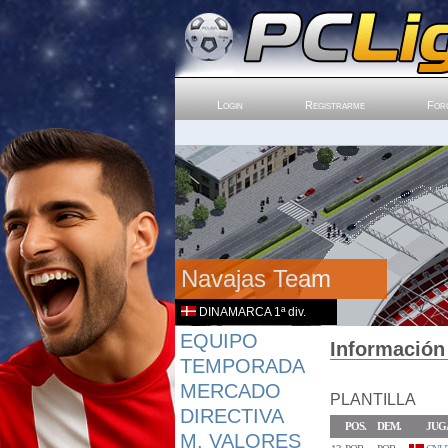
Login
Registrarme
For
Navajas Team
DINAMARCA 1ª div.
EQUIPO
Información
TEMPORADA
MERCADO
PLANTILLA
DIRECTIVA
POS.
DEM.
JUG
M. VALORES