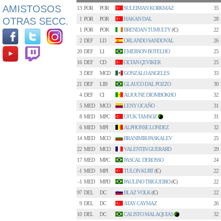
AMISTOSOS
13
POR
POR
SULEIMAN KORKMAZ
35
OTRAS SECC.
1
POR
POR
HAKAN DAL
28
1
POR
POR
BRENDAN TUMULTY
(
C
)
22
2
DEF
LD
ORLANDO SANDOVAL
26
20
DEF
LI
EMERSON BOTELHO
25
16
DEF
CD
OLTAN ÇEVIKER
25
3
DEF
MCD
GONZALO ANGELES
33
21
DEF
LIB
GLAUCO DAL POZZO
30
4
DEF
CI
ALIOUNE DIOMBOKHO
32
5
MED
MCO
LENY OCAÑO
31
8
MED
MPC
UFUK TAMSOZ
31
1
6
MED
MPI
ALPHONSE LONDEZ
32
14
MED
MCO
BRANIMIR PASKALEV
25
22
MED
MCO
VALENTIN GUERARD
29
17
MED
MPC
PASCAL DEROSSO
24
-1
MED
MPI
TULON KURT
(
C
)
22
-1
MED
MPD
PAULINO TRIGUEIRO
(
C
)
22
97
DEL
DC
BLAZ VOLK
(
C
)
22
9
DEL
DC
ATAY CAYMAZ
26
10
DEL
DC
CALISTO MALAQUIAS
32
2