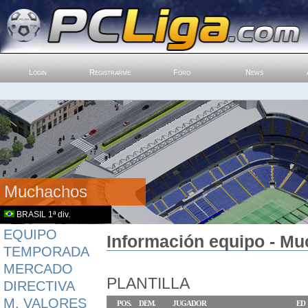
Login
Registrarme
Foro
News
Muchachos
BRASIL 1ª div.
EQUIPO
Información equipo - Mu
TEMPORADA
MERCADO
PLANTILLA
DIRECTIVA
M. VALORES
POS.
DEM.
JUGADOR
ED