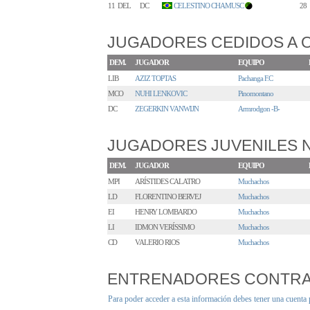
11
DEL
DC
CELESTINO CHAMUSC
28
3
JUGADORES CEDIDOS A 
DEM.
JUGADOR
EQUIPO
LIB
AZIZ TOPTAS
Pachanga F.C
MCO
NUHI LENKOVIC
Pinomontano
DC
ZEGERKIN VANWIJN
Armrodgon -B-
JUGADORES JUVENILES
DEM.
JUGADOR
EQUIPO
MPI
ARÍSTIDES CALATRO
Muchachos
LD
FLORENTINO BERVEJ
Muchachos
EI
HENRY LOMBARDO
Muchachos
LI
IDMON VERÍSSIMO
Muchachos
CD
VALERIO RIOS
Muchachos
ENTRENADORES CONTR
Para poder acceder a esta información debes tener una cuenta