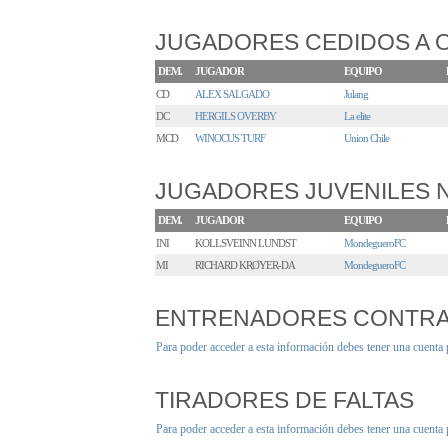
JUGADORES CEDIDOS A 
DEM.
JUGADOR
EQUIPO
CD
ALEX SALGADO
Julang
DC
HERGILS OVERBY
La elite
MCD
WINOCUS TURF
Union Chile
JUGADORES JUVENILES
DEM.
JUGADOR
EQUIPO
INI
KOLLSVEINN LUNDST
MondegueroFC
MI
RICHARD KRØYER-DA
MondegueroFC
ENTRENADORES CONTR
Para poder acceder a esta información debes tener una cuenta
TIRADORES DE FALTAS
Para poder acceder a esta información debes tener una cuenta