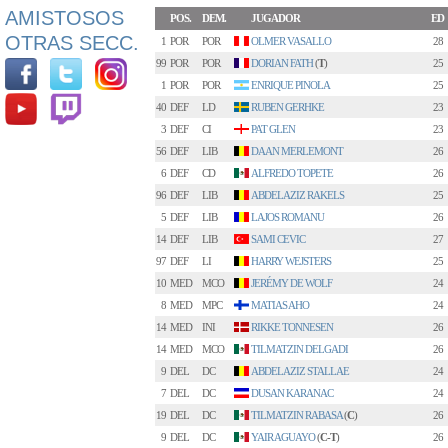
AMISTOSOS
POS.
DEM.
JUGADOR
ED
OTRAS SECC.
1
POR
POR
OLMER VASALLO
28
99
POR
POR
DORIAN FATH
(
T
)
25
1
POR
POR
ENRIQUE PINOLA
25
40
DEF
LD
RUBEN GERHKE
23
3
DEF
CI
PAT GLEN
23
56
DEF
LIB
DAAN MERLEMONT
26
6
DEF
CD
ALFREDO TOPETE
26
96
DEF
LIB
ABDELAZIZ RAKELS
25
5
DEF
LIB
LAJOS ROMANU
26
14
DEF
LIB
SAMI CEVIC
27
97
DEF
LI
HARRY WEJSTERS
25
10
MED
MCO
JERÉMY DE WOLF
24
8
MED
MPC
MATIAS AHO
24
14
MED
INI
RIKKE TONNESEN
26
14
MED
MCO
TILMATZIN DELGADI
26
9
DEL
DC
ABDELAZIZ STALLAE
24
7
DEL
DC
DUSAN KARANAC
24
19
DEL
DC
TILMATZIN RABASA
(
C
)
26
9
DEL
DC
YAIR AGUAYO
(
C-T
)
26