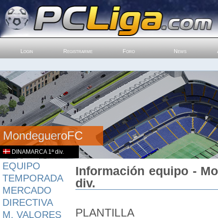
Login
Registrarme
Foro
News
MondegueroFC
DINAMARCA 1ª div.
EQUIPO
Información equipo - 
TEMPORADA
div.
MERCADO
DIRECTIVA
PLANTILLA
M. VALORES