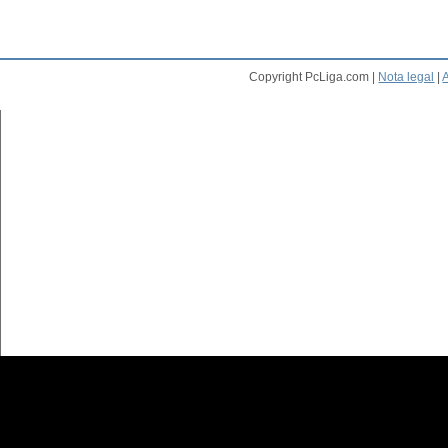
Copyright PcLiga.com |
Nota legal
|